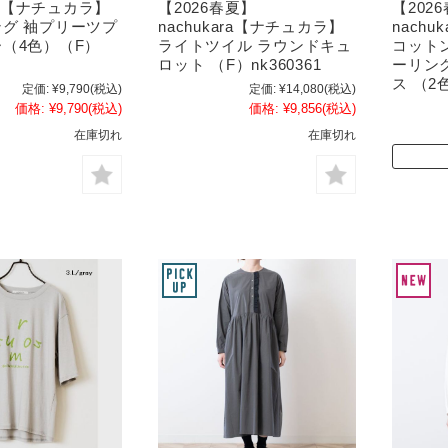
ara【ナチュカラ】
【2026春夏】
【202
グ 袖プリーツプ
nachukara【ナチュカラ】
nach
（4色）（F）
ライトツイル ラウンドキュ
コット
ロット （F）nk360361
ーリン
ス （2色
定価:
¥9,790
(税込)
定価:
¥14,080
(税込)
価格:
¥9,790
(税込)
価格:
¥9,856
(税込)
在庫切れ
在庫切れ