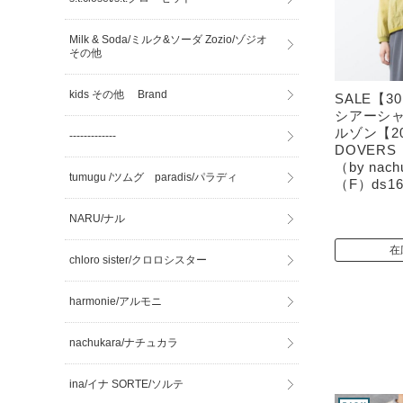
Milk & Soda/ミルク&ソーダ Zozio/ゾジオ
その他
kids その他 Brand
SALE【3
シアーシャ
ルゾン【2
-------------
DOVER
（by nac
tumugu /ツムグ paradis/パラディ
（F）ds16
NARU/ナル
在
chloro sister/クロロシスター
harmonie/アルモニ
nachukara/ナチュカラ
ina/イナ SORTE/ソルテ