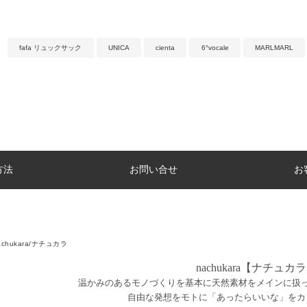
fafa リュックサック
UNICA
cienta
6°vocale
MARLMARL
方法
お問い合せ
お
achukara/ナチュカラ
nachukara【ナチュカ
温かみのあるモノづくりを基本に天然素材をメインに扱
自由な発想をモトに「あったらいいな」をカ