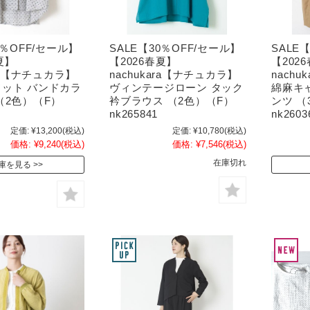
0％OFF/セール】
SALE【30％OFF/セール】
SALE
夏】
【2026春夏】
【202
ara【ナチュカラ】
nachukara【ナチュカラ】
nach
ット バンドカラ
ヴィンテージローン タック
綿麻キ
（2色）（F）
衿ブラウス （2色）（F）
ンツ （
nk265841
nk2603
定価:
¥13,200
(税込)
定価:
¥10,780
(税込)
価格:
¥9,240
(税込)
価格:
¥7,546
(税込)
在庫切れ
庫を見る