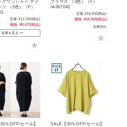
ングワッシャー デイ
ブラウス （3色）（F）
ツ （3色）（F）
nk367042
61
定価:
¥16,500
(税込)
定価:
¥12,100
(税込)
価格:
¥16,500
(税込)
価格:
¥8,470
(税込)
在庫切れ
在庫を見る
【30％OFF/セール】
SALE【30％OFF/セール】