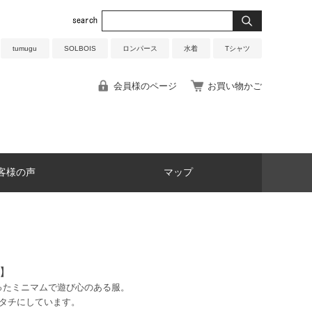
tumugu
SOLBOIS
ロンパース
水着
Tシャツ
会員様のページ
お買い物かご
客様の声
マップ
ラ】
ったミニマムで遊び心のある服。
タチにしています。