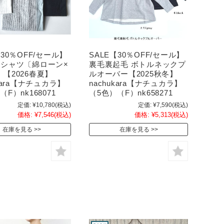
【30％OFF/セール】
SALE【30％OFF/セール】
Tシャツ〔綿ローン×
裏毛裏起毛 ボトルネックプ
【2026春夏】
ルオーバー【2025秋冬】
ukara【ナチュカラ】
nachukara【ナチュカラ】
F）nk168071
（5色）（F）nk658271
定価:
¥10,780
(税込)
定価:
¥7,590
(税込)
価格:
¥7,546
(税込)
価格:
¥5,313
(税込)
在庫を見る
在庫を見る