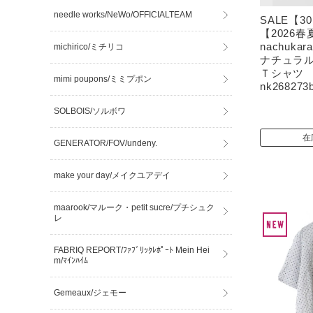
needle works/NeWo/OFFICIALTEAM
SALE【3
【2026春
nachuk
michirico/ミチリコ
ナチュラル
Ｔシャツ 
mimi poupons/ミミプポン
nk268273
SOLBOIS/ソルボワ
在
GENERATOR/FOV/undeny.
make your day/メイクユアデイ
maarook/マルーク・petit sucre/プチシュク
レ
FABRIQ REPORT/ﾌｧﾌﾞﾘｯｸﾚﾎﾟｰﾄ Mein Hei
m/ﾏｲﾝﾊｲﾑ
Gemeaux/ジェモー