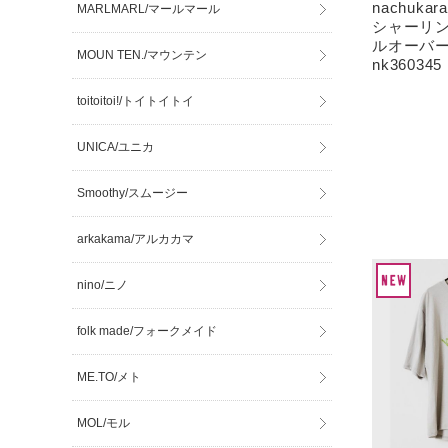
nachuk
MARLMARL/マールマール
シャーリン
ルオーバー
MOUN TEN./マウンテン
nk360345
toitoitoi!/トイトイトイ
UNICA/ユニカ
Smoothy/スムージー
arkakama/アルカカマ
nino/ニノ
folk made/フォークメイド
ME.TO/メト
MOL/モル