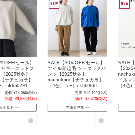
0％OFF/セール】
SALE【30％OFF/セール】
SALE
シャギーニットプ
ツイル裏起毛 ツータックパ
【202
【2025秋冬】
ンツ【2025秋冬】
nach
ara【ナチュカラ】
nachukara【ナチュカラ】
ドルマ
）nk650291
（4色）（F）nk650561
（4色）（
定価:
¥14,080
(税込)
定価:
¥12,100
(税込)
価格:
¥9,856
(税込)
価格:
¥8,470
(税込)
庫を見る
在庫を見る