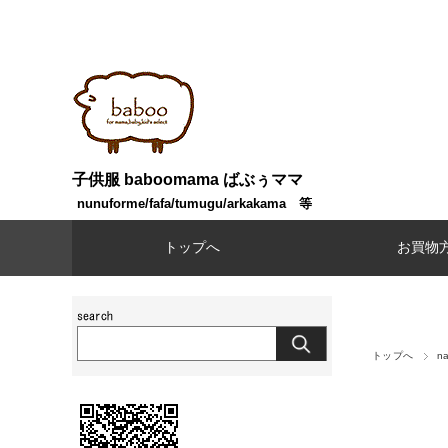
子供服 baboomama ばぶぅママ
nunuforme/fafa/tumugu/arkakama 等
トップへ
お買物
トップへ
n