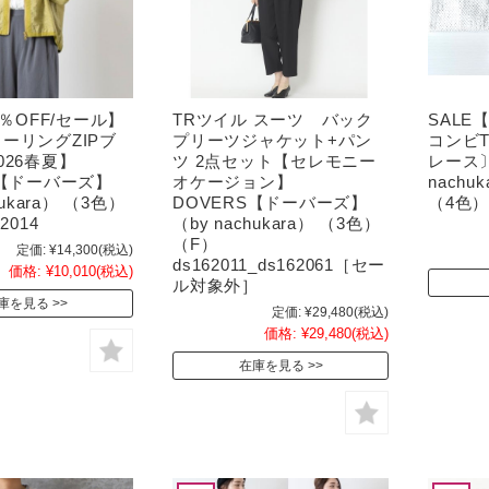
0％OFF/セール】
TRツイル スーツ バック
SALE
ーリングZIPブ
プリーツジャケット+パン
コンビ
026春夏】
ツ 2点セット【セレモニー
レース〕
S【ドーバーズ】
オケージョン】
nach
hukara） （3色）
DOVERS【ドーバーズ】
（4色）（
2014
（by nachukara） （3色）
（F）
定価:
¥14,300
(税込)
ds162011_ds162061［セー
価格:
¥10,010
(税込)
ル対象外］
庫を見る
定価:
¥29,480
(税込)
価格:
¥29,480
(税込)
在庫を見る