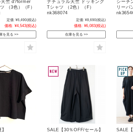
竺 d?former
ナチュラル天竺 ドッキング
シーチ
シャツ （3色）（F）
Tシャツ （2色）（F）
リーパン
c
nk368074
nk3654
定価:
¥6,490
(税込)
定価:
¥8,690
(税込)
価格:
¥4,543
(税込)
価格:
¥6,083
(税込)
庫を見る
在庫を見る
夏】
SALE【30％OFF/セール】
SALE