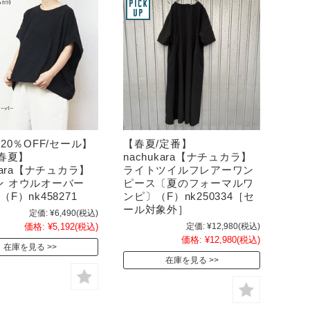
【20％OFF/セール】
【春夏/定番】
5春夏】
nachukara【ナチュカラ】
ukara【ナチュカラ】
ライトツイルフレアーワン
ン オウルオーバー
ピース〔夏のフォーマルワ
F）nk458271
ンピ〕（F）nk250334［セ
ール対象外］
定価:
¥6,490
(税込)
価格:
¥5,192
(税込)
定価:
¥12,980
(税込)
価格:
¥12,980
(税込)
在庫を見る
在庫を見る