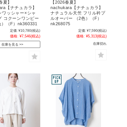
6春夏】
【2026春夏】
ukara【ナチュカラ】
nachukara【ナチュカラ】
ンワッシャー×シャ
ナチュラル天竺 フリル衿プ
グ コクーンワンピー
ルオーバー （2色）（F）
）（F）nk360331
nk268075
定価:
¥10,780
(税込)
定価:
¥7,590
(税込)
価格:
¥7,546
(税込)
価格:
¥5,313
(税込)
在庫切れ
在庫を見る