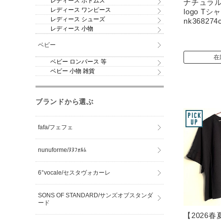
レディース ボトムス
ナチュラル天
レディース ワンピース
logo T
レディース シューズ
nk368274
レディース 小物
ベビー
在
ベビー ロンパース 等
ベビー 小物 雑貨
ブランドから選ぶ
fafa/フェフェ
nunuforme/ﾇﾇﾌｫﾙﾑ
6°vocale/セスタヴォカーレ
SONS OF STANDARD/サンズオブスタンダ
ード
【2026春