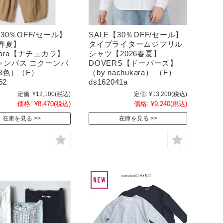
【30％OFF/セール】
SALE【30％OFF/セール】
6春夏】
タイプライタームジフリル
ukara【ナチュカラ】
シャツ【2026春夏】
ャンバス コクーンパ
DOVERS【ドーバーズ】
3色）（F）
（by nachukara） （F）
62
ds162041a
定価:
¥12,100
(税込)
定価:
¥13,200
(税込)
価格:
¥8,470
(税込)
価格:
¥9,240
(税込)
在庫を見る
在庫を見る