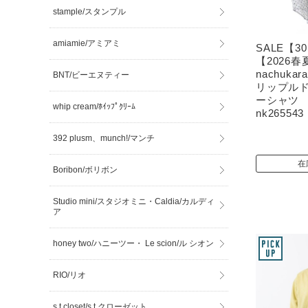
stample/スタンプル
amiamie/アミアミ
SALE【3
【2026春
nachuk
BNT/ビーエヌティー
リップルド
ーシャツ 
whip cream/ﾎｲｯﾌﾟｸﾘｰﾑ
nk265543
392 plusm、munch!/マンチ
在
Boribon/ボリボン
Studio mini/スタジオミニ・Caldia/カルディ
ア
honey two/ハニーツー・ Le scion/ル シオン
RIO/リオ
s.t.closet/s.t.クローゼット