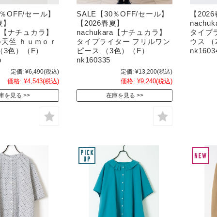
0％OFF/セール】
SALE【30％OFF/セール】
【202
夏】
【2026春夏】
nach
ara【ナチュカラ】
nachukara【ナチュカラ】
タイプ
天竺 ｈｕｍｏｒ
タイプライター フリルワン
ウス （
（3色）（F）
ピース （3色）（F）
nk1603
b
nk160335
定価:
¥6,490
(税込)
定価:
¥13,200
(税込)
価格:
¥4,543
(税込)
価格:
¥9,240
(税込)
庫を見る
在庫を見る