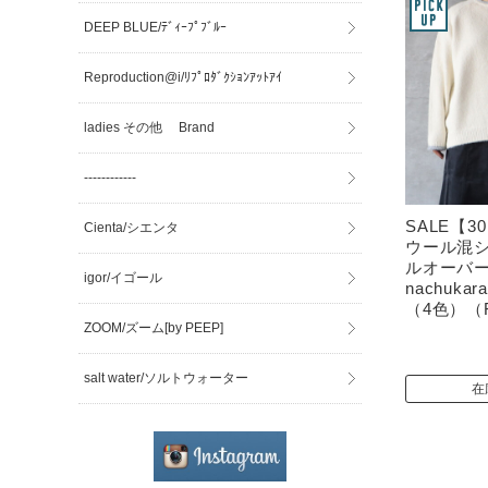
DEEP BLUE/ﾃﾞｨｰﾌﾟﾌﾞﾙｰ
Reproduction@i/ﾘﾌﾟﾛﾀﾞｸｼｮﾝｱｯﾄｱｲ
ladies その他 Brand
------------
SALE【3
Cienta/シエンタ
ウール混
ルオーバー
igor/イゴール
nachuk
（4色）（F
ZOOM/ズーム[by PEEP]
salt water/ソルトウォーター
在