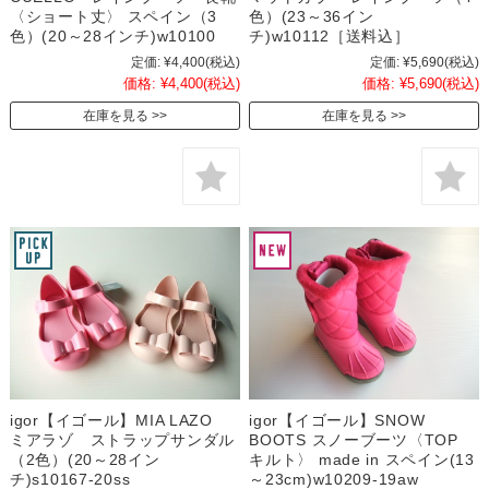
〈ショート丈〉 スペイン（3
色）(23～36イン
色）(20～28インチ)w10100
チ)w10112［送料込］
定価:
¥4,400
(税込)
定価:
¥5,690
(税込)
価格:
¥4,400
(税込)
価格:
¥5,690
(税込)
在庫を見る
在庫を見る
igor【イゴール】MIA LAZO
igor【イゴール】SNOW
ミアラゾ ストラップサンダル
BOOTS スノーブーツ〈TOP
（2色）(20～28イン
キルト〉 made in スペイン(13
チ)s10167-20ss
～23cm)w10209-19aw