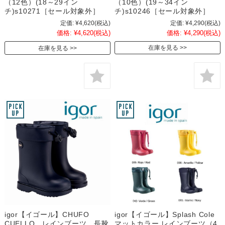
（10色）(19～34イン
（12色）(18～29イン
チ)s10246［セール対象外］
チ)s10271［セール対象外］
定価:
¥4,290
(税込)
定価:
¥4,620
(税込)
価格:
¥4,290
(税込)
価格:
¥4,620
(税込)
在庫を見る
在庫を見る
igor【イゴール】CHUFO
igor【イゴール】Splash Cole
CUELLO レインブーツ 長靴
マットカラー レインブーツ（4