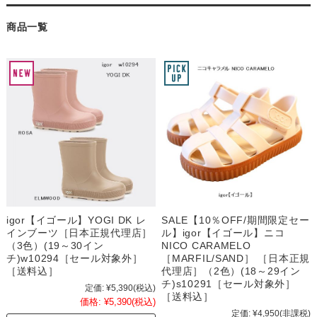
商品一覧
igor【イゴール】YOGI DK レ
SALE【10％OFF/期間限定セー
インブーツ［日本正規代理店］
ル】igor【イゴール】ニコ
（3色）(19～30イン
NICO CARAMELO
チ)w10294［セール対象外］
［MARFIL/SAND］ ［日本正規
［送料込］
代理店］（2色）(18～29イン
チ)s10291［セール対象外］
定価:
¥5,390
(税込)
［送料込］
価格:
¥5,390
(税込)
定価:
¥4,950
(非課税)