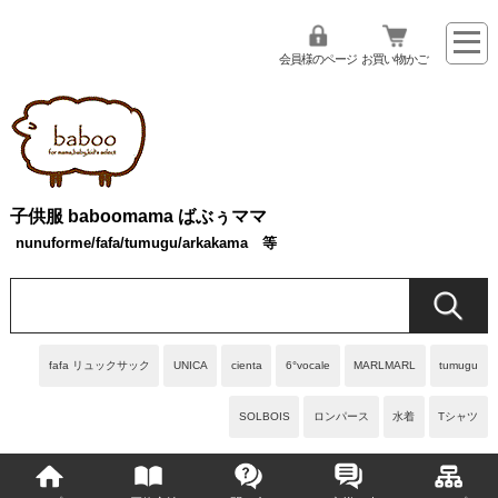
会員様のページ
お買い物かご
子供服 baboomama ばぶぅママ
nunuforme/fafa/tumugu/arkakama 等
fafa リュックサック
UNICA
cienta
6°vocale
MARLMARL
tumugu
SOLBOIS
ロンパース
水着
Tシャツ