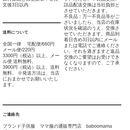
文後3日以内
誤品配送交換は当社負担と
させていただきます。
不良品：万一不良品等がご
ざいましたら、当店の在庫
状況を確認のうえ、交換さ
送料について
せていただきます。商品到
着日含め3日以内にメール
全国一律 宅配便/660円
または電話でご連絡くださ
メール便/220円
い。それを過ぎますと返品
3300円（税込）以上、メー
交換のご要望はお受けでき
ル便 送料無料。
なくなりますので、ご了承
3900円（税込）以上、送料
ください。
無料。 ※発送方法は、当店
におまかせでお願いいたし
ます。
ご連絡先
ブランド子供服 ママ服の通販専門店 baboomama