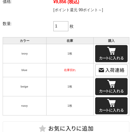
¥9,856
(税込)
価格:
[ポイント還元 99ポイント～]
数量:
枚
カラー
在庫
購入
ivory
1枚
blue
在庫切れ
beige
1枚
navy
1枚