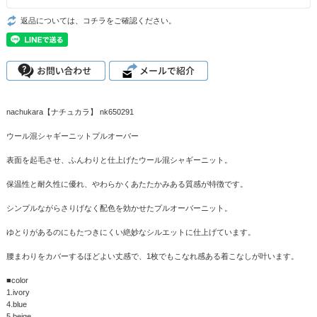
返品については、コチラをご確認ください。
nachukara【ナチュカラ】 nk650291
ウール混シャギーニットプルオーバー
表面を起毛させ、ふんわりと仕上げたウール混シャギーニット。
保温性と耐久性に優れ、やわらかくあたたかみある質感が特徴です。
シンプルながらさりげなく配色を効かせたプルオーバーニット。
ゆとりがあるのにもたつきにくい絶妙なシルエットに仕上げています。
腰まわりをカバーするほどよい丈感で、1枚でもこなれ感ある着こなしが叶います。
■color
1.ivory
4.blue
5.beige