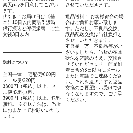
楽天payを用意してござい
させていただきます。
ます。
代引き：お届け日は《基
返品送料： お客様都合の場
本》10日以内商品引渡時
合はご負担お願い致しま
銀行振込と郵便振替：ご注
す。ただし、不良品交換、
文後3日以内
誤品配送交換は当社負担と
させていただきます。
不良品：万一不良品等がご
ざいましたら、当店の在庫
状況を確認のうえ、交換さ
送料について
せていただきます。商品到
着日含め3日以内にメール
全国一律 宅配便/660円
または電話でご連絡くださ
メール便/220円
い。それを過ぎますと返品
3300円（税込）以上、メー
交換のご要望はお受けでき
ル便 送料無料。
なくなりますので、ご了承
3900円（税込）以上、送料
ください。
無料。 ※発送方法は、当店
におまかせでお願いいたし
ます。