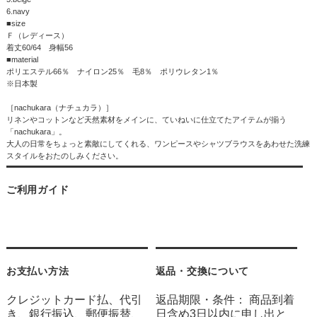
6.navy
■size
Ｆ（レディース）
着丈60/64 身幅56
■material
ポリエステル66％ ナイロン25％ 毛8％ ポリウレタン1％
※日本製
［nachukara（ナチュカラ）］
リネンやコットンなど天然素材をメインに、ていねいに仕立てたアイテムが揃う
「nachukara」。
大人の日常をちょっと素敵にしてくれる、ワンピースやシャツブラウスをあわせた洗練
スタイルをおたのしみください。
ご利用ガイド
お支払い方法
返品・交換について
クレジットカード払、代引
返品期限・条件： 商品到着
き、銀行振込、郵便振替、
日含め3日以内に申し出と