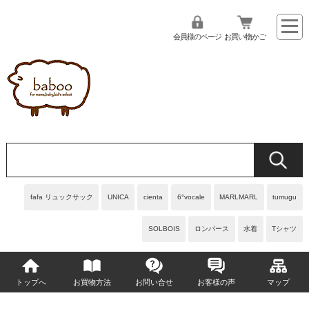
会員様のページ
お買い物かご
fafa リュックサック
UNICA
cienta
6°vocale
MARLMARL
tumugu
SOLBOIS
ロンパース
水着
Tシャツ
トップへ
お買物方法
お問い合せ
お客様の声
マップ