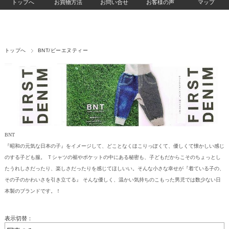
トップへ
お買物方法
お問い合せ
お客様の声
マップ
トップへ
BNT/ビーエヌティー
BNT
『昭和の元気な日本の子』をイメージして、どことなくほこりっぽくて、優しくて懐かしい感じ
のする子ども服。 Ｔシャツの裾やポケットの中にある秘密も、子どもだからこそのちょっとし
たうれしさだったり、楽しさだったりを感じてほしいい。そんな小さな幸せが『着ている子の、
その子のかわいさを引き立てる』 そんな優しく、温かい気持ちのこもった男児では数少ない日
本製のブランドです。！
表示切替：