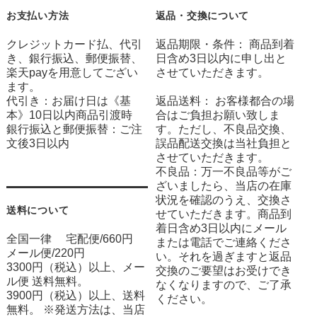
お支払い方法
返品・交換について
クレジットカード払、代引
返品期限・条件： 商品到着
き、銀行振込、郵便振替、
日含め3日以内に申し出と
楽天payを用意してござい
させていただきます。
ます。
代引き：お届け日は《基
返品送料： お客様都合の場
本》10日以内商品引渡時
合はご負担お願い致しま
銀行振込と郵便振替：ご注
す。ただし、不良品交換、
文後3日以内
誤品配送交換は当社負担と
させていただきます。
不良品：万一不良品等がご
ざいましたら、当店の在庫
状況を確認のうえ、交換さ
送料について
せていただきます。商品到
着日含め3日以内にメール
全国一律 宅配便/660円
または電話でご連絡くださ
メール便/220円
い。それを過ぎますと返品
3300円（税込）以上、メー
交換のご要望はお受けでき
ル便 送料無料。
なくなりますので、ご了承
3900円（税込）以上、送料
ください。
無料。 ※発送方法は、当店