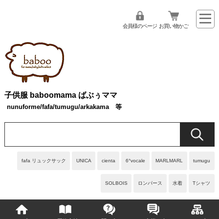
会員様のページ
お買い物かご
子供服 baboomama ばぶぅママ
nunuforme/fafa/tumugu/arkakama 等
fafa リュックサック
UNICA
cienta
6°vocale
MARLMARL
tumugu
SOLBOIS
ロンパース
水着
Tシャツ