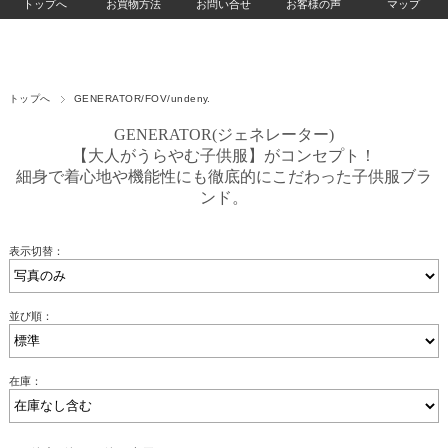
トップへ
お買物方法
お問い合せ
お客様の声
マップ
トップへ
GENERATOR/FOV/undeny.
GENERATOR(ジェネレーター)
【大人がうらやむ子供服】がコンセプト！
細身で着心地や機能性にも徹底的にこだわった子供服ブラ
ンド。
表示切替：
並び順：
在庫：