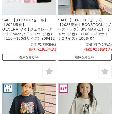
SALE【30％OFF/セール】
SALE【30％OFF/セール】
【2026春夏】
【2026春夏】BOOSTOCK【ブ
GENERATOR【ジェネレータ
ーストック】B/S MARKET Tシ
ー】Goodbye Tシャツ（3色）
ャツ（2色）（160～180/オト
（110～160/3サイズ）906412
ナ2サイズ）1006404
定価:
¥2,750
(税込)
定価:
¥3,740
(税込)
価格:
¥1,925
(税込)
価格:
¥2,618
(税込)
在庫を見る
在庫を見る