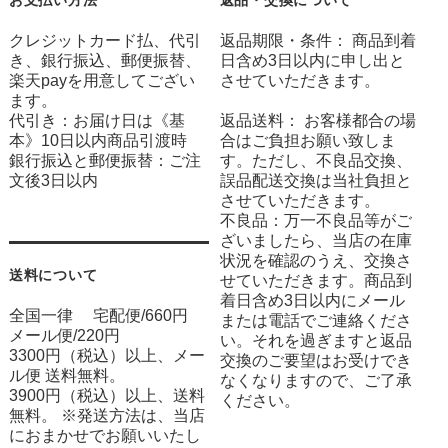
お支払い方法
返品・交換について
クレジットカード払、代引
返品期限・条件： 商品到着
き、銀行振込、郵便振替、
日含め3日以内に申し出と
楽天payを用意してござい
させていただきます。
ます。
代引き：お届け日は《基
返品送料： お客様都合の場
本》10日以内商品引渡時
合はご負担お願い致しま
銀行振込と郵便振替：ご注
す。ただし、不良品交換、
文後3日以内
誤品配送交換は当社負担と
させていただきます。
不良品：万一不良品等がご
ざいましたら、当店の在庫
状況を確認のうえ、交換さ
送料について
せていただきます。商品到
着日含め3日以内にメール
全国一律 宅配便/660円
または電話でご連絡くださ
メール便/220円
い。それを過ぎますと返品
3300円（税込）以上、メー
交換のご要望はお受けでき
ル便 送料無料。
なくなりますので、ご了承
3900円（税込）以上、送料
ください。
無料。 ※発送方法は、当店
におまかせでお願いいたし