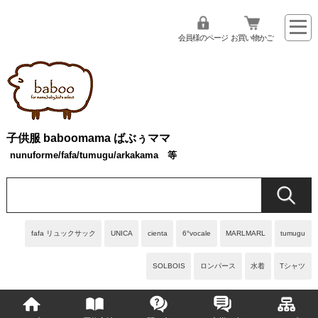
会員様のページ
お買い物かご
子供服 baboomama ばぶぅママ
nunuforme/fafa/tumugu/arkakama 等
fafa リュックサック
UNICA
cienta
6°vocale
MARLMARL
tumugu
SOLBOIS
ロンパース
水着
Tシャツ