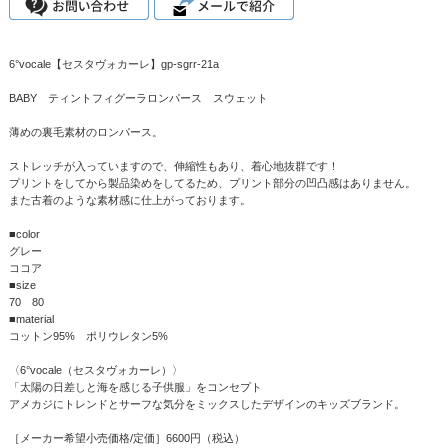
6°vocale【セスタヴォカーレ】gp-sgrr-21a
BABY ティントフィグーラロンパース スウェット
薄めの裏毛素材のロンパース。
ストレッチが入っていますので、伸縮性もあり、着心地抜群です！
プリントをしてから製品染めをしてるため、プリント部分の凹凸感はありません。
また古着のような素材感に仕上がっております。
■color
グレー
ココア
■size
70 80
■material
コットン95% ポリウレタン5%
〈6°vocale（セスタヴォカーレ）〉
「太陽の日差しと海を感じる子供服」をコンセプト
アメカジにトレンドとサーフな気分をミックスしたデザインのキッズブランド。
［メーカー希望小売価格/定価］6600円（税込）