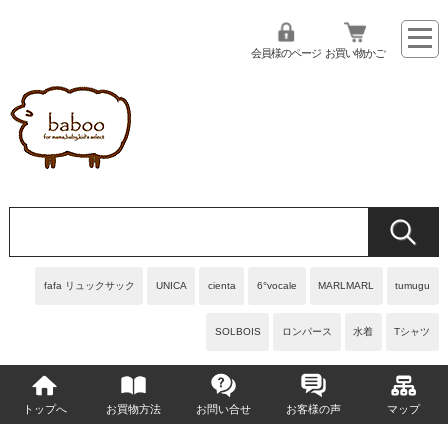
会員様のページ
お買い物かご
fafa リュックサック
UNICA
cienta
6°vocale
MARLMARL
tumugu
SOLBOIS
ロンパース
水着
Tシャツ
トップへ
お買物方法
お問い合せ
お客様の声
マップ