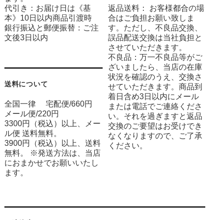
代引き：お届け日は《基
返品送料： お客様都合の場
本》10日以内商品引渡時
合はご負担お願い致しま
銀行振込と郵便振替：ご注
す。ただし、不良品交換、
文後3日以内
誤品配送交換は当社負担と
させていただきます。
不良品：万一不良品等がご
ざいましたら、当店の在庫
状況を確認のうえ、交換さ
送料について
せていただきます。商品到
着日含め3日以内にメール
全国一律 宅配便/660円
または電話でご連絡くださ
メール便/220円
い。それを過ぎますと返品
3300円（税込）以上、メー
交換のご要望はお受けでき
ル便 送料無料。
なくなりますので、ご了承
3900円（税込）以上、送料
ください。
無料。 ※発送方法は、当店
におまかせでお願いいたし
ます。