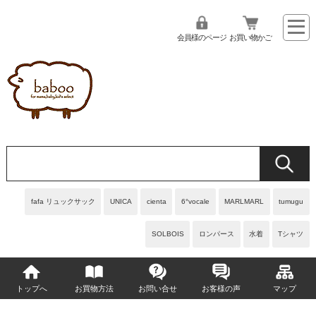
会員様のページ
お買い物かご
fafa リュックサック
UNICA
cienta
6°vocale
MARLMARL
tumugu
SOLBOIS
ロンパース
水着
Tシャツ
トップへ
お買物方法
お問い合せ
お客様の声
マップ