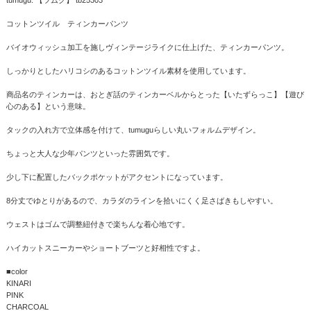
コットンツイル ティンカーパンツ
バイオウィッシュ加工を施しヴィンテージライクに仕上げた、ティンカーパンツ。
しっかりとしたハリコシのあるコットンツイル素材を使用しています。
商品名のティンカーは、おとぎ話のティンカーベルからとった【いたずらっこ】【遊び
心のある】という意味。
タックの入れ方で立体感を付けて、tumuguらしい丸いフォルムデザイン。
ちょっと大人な少年パンツといった雰囲気です。
少し下に配置したバックポケットがアクセントになっています。
8分丈でゆとりがあるので、カラダのラインを拾いにくく足さばきもしやすい。
ウェストはゴムで調整紐付きで楽ちんな着心地です。
ハイカットスニーカーやショートブーツと好相性ですよ。
■color
KINARI
PINK
CHARCOAL