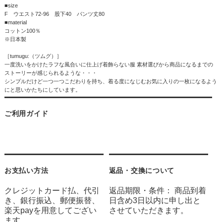
■size
F ウエスト72-96 股下40 パンツ丈80
■material
コットン100％
※日本製
［tumugu:（ツムグ）］
一度洗いをかけたラフな風合いに仕上げ着飾らない服 素材選びから商品になるまでの
ストーリーが感じられるような・・・
シンプルだけど一つ一つこだわりを持ち、着る度になじむお気に入りの一枚になるよう
にと思いかたちにしています。
ご利用ガイド
お支払い方法
返品・交換について
クレジットカード払、代引
返品期限・条件： 商品到着
き、銀行振込、郵便振替、
日含め3日以内に申し出と
楽天payを用意してござい
させていただきます。
ます。