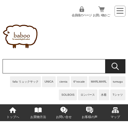
会員様のページ
お買い物かご
fafa リュックサック
UNICA
cienta
6°vocale
MARLMARL
tumugu
SOLBOIS
ロンパース
水着
Tシャツ
トップへ
お買物方法
お問い合せ
お客様の声
マップ