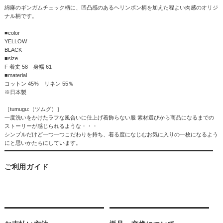
綿麻のギンガムチェック柄に、凹凸感のあるヘリンボン柄を加えた程よい肉感のオリジ
ナル柄です。
■color
YELLOW
BLACK
■size
F 着丈 58 身幅 61
■material
コットン 45% リネン 55％
※日本製
［tumugu:（ツムグ）］
一度洗いをかけたラフな風合いに仕上げ着飾らない服 素材選びから商品になるまでの
ストーリーが感じられるような・・・
シンプルだけど一つ一つこだわりを持ち、着る度になじむお気に入りの一枚になるよう
にと思いかたちにしています。
ご利用ガイド