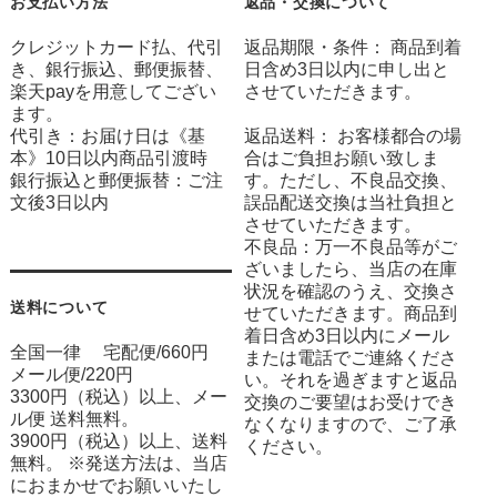
お支払い方法
返品・交換について
クレジットカード払、代引
返品期限・条件： 商品到着
き、銀行振込、郵便振替、
日含め3日以内に申し出と
楽天payを用意してござい
させていただきます。
ます。
代引き：お届け日は《基
返品送料： お客様都合の場
本》10日以内商品引渡時
合はご負担お願い致しま
銀行振込と郵便振替：ご注
す。ただし、不良品交換、
文後3日以内
誤品配送交換は当社負担と
させていただきます。
不良品：万一不良品等がご
ざいましたら、当店の在庫
状況を確認のうえ、交換さ
送料について
せていただきます。商品到
着日含め3日以内にメール
全国一律 宅配便/660円
または電話でご連絡くださ
メール便/220円
い。それを過ぎますと返品
3300円（税込）以上、メー
交換のご要望はお受けでき
ル便 送料無料。
なくなりますので、ご了承
3900円（税込）以上、送料
ください。
無料。 ※発送方法は、当店
におまかせでお願いいたし