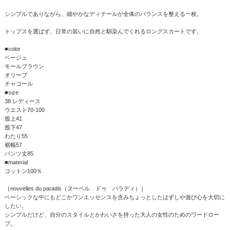
シンプルでありながら、細やかなディテールが全体のバランスを整える一枚。
トップスを選ばず、日常の装いに自然と馴染んでくれるロングスカートです。
■color
ベージュ
モールブラウン
オリーブ
チャコール
■size
38 レディース
ウエスト70-100
股上41
股下47
わたり55
裾幅57
パンツ丈85
■material
コットン100％
［nouvelles du paradis（ヌーベル ドゥ パラディ）］
ベーシックな中にもどこかワンエッセンスを含みちょっとしたはずしや遊び心を大切に
したい。
シンプルだけど、自分のスタイルとかわいさを持った大人の女性のためのワードロー
ブ。