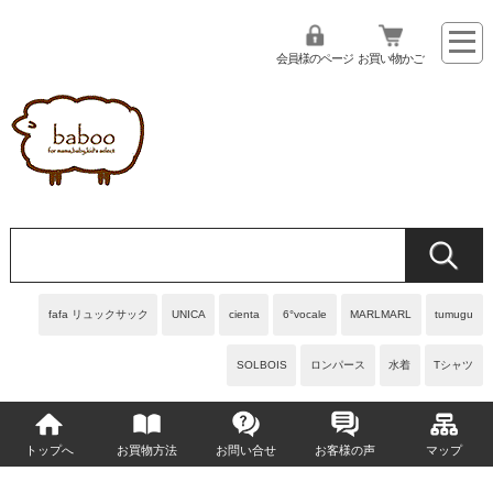
会員様のページ
お買い物かご
fafa リュックサック
UNICA
cienta
6°vocale
MARLMARL
tumugu
SOLBOIS
ロンパース
水着
Tシャツ
トップへ
お買物方法
お問い合せ
お客様の声
マップ