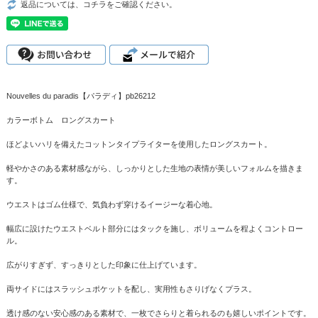
返品については、コチラをご確認ください。
Nouvelles du paradis【パラディ】pb26212
カラーボトム ロングスカート
ほどよいハリを備えたコットンタイプライターを使用したロングスカート。
軽やかさのある素材感ながら、しっかりとした生地の表情が美しいフォルムを描きま
す。
ウエストはゴム仕様で、気負わず穿けるイージーな着心地。
幅広に設けたウエストベルト部分にはタックを施し、ボリュームを程よくコントロー
ル。
広がりすぎず、すっきりとした印象に仕上げています。
両サイドにはスラッシュポケットを配し、実用性もさりげなくプラス。
透け感のない安心感のある素材で、一枚でさらりと着られるのも嬉しいポイントです。