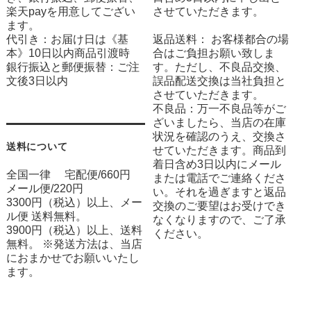
楽天payを用意してござい
させていただきます。
ます。
代引き：お届け日は《基
返品送料： お客様都合の場
本》10日以内商品引渡時
合はご負担お願い致しま
銀行振込と郵便振替：ご注
す。ただし、不良品交換、
文後3日以内
誤品配送交換は当社負担と
させていただきます。
不良品：万一不良品等がご
ざいましたら、当店の在庫
状況を確認のうえ、交換さ
送料について
せていただきます。商品到
着日含め3日以内にメール
全国一律 宅配便/660円
または電話でご連絡くださ
メール便/220円
い。それを過ぎますと返品
3300円（税込）以上、メー
交換のご要望はお受けでき
ル便 送料無料。
なくなりますので、ご了承
3900円（税込）以上、送料
ください。
無料。 ※発送方法は、当店
におまかせでお願いいたし
ます。