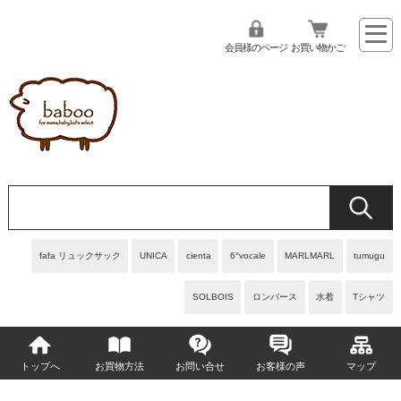
会員様のページ
お買い物かご
fafa リュックサック
UNICA
cienta
6°vocale
MARLMARL
tumugu
SOLBOIS
ロンパース
水着
Tシャツ
トップへ
お買物方法
お問い合せ
お客様の声
マップ