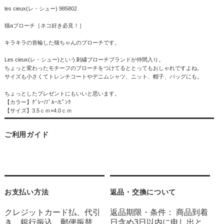
les cieux(レ・シュー) 985802
猫aブローチ［ネコ好き必見！］
キラキラの首輪した猫ちゃんのブローチです。
Les cieux(レ・シュー)という刺繍ブローチブランドが仲間入り。
ちょっと変わったモチーフのブローチをつけてるととってもおしゃれですよね。
サイズも小さくてトレンチコートやデニムシャツ、ニット、帽子、バッグにも。
ちょっとしたプレゼントにもいいと思います。
【カラー】ｸﾞﾚｰ/ﾌﾞﾙｰ/ﾋﾟﾝｸ
【サイズ】3.5ｃｍ×4.0ｃｍ
ご利用ガイド
お支払い方法
返品・交換について
クレジットカード払、代引
返品期限・条件： 商品到着
き、銀行振込、郵便振替、
日含め3日以内に申し出と