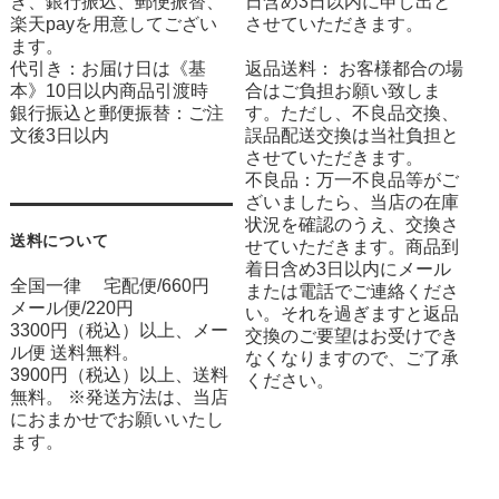
き、銀行振込、郵便振替、
日含め3日以内に申し出と
楽天payを用意してござい
させていただきます。
ます。
代引き：お届け日は《基
返品送料： お客様都合の場
本》10日以内商品引渡時
合はご負担お願い致しま
銀行振込と郵便振替：ご注
す。ただし、不良品交換、
文後3日以内
誤品配送交換は当社負担と
させていただきます。
不良品：万一不良品等がご
ざいましたら、当店の在庫
状況を確認のうえ、交換さ
送料について
せていただきます。商品到
着日含め3日以内にメール
全国一律 宅配便/660円
または電話でご連絡くださ
メール便/220円
い。それを過ぎますと返品
3300円（税込）以上、メー
交換のご要望はお受けでき
ル便 送料無料。
なくなりますので、ご了承
3900円（税込）以上、送料
ください。
無料。 ※発送方法は、当店
におまかせでお願いいたし
ます。