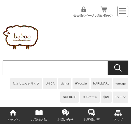
会員様のページ
お買い物かご
fafa リュックサック
UNICA
cienta
6°vocale
MARLMARL
tumugu
SOLBOIS
ロンパース
水着
Tシャツ
トップへ
お買物方法
お問い合せ
お客様の声
マップ