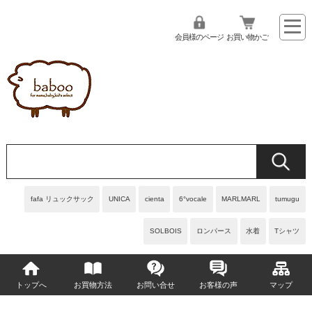
会員様のページ
お買い物かご
fafa リュックサック
UNICA
cienta
6°vocale
MARLMARL
tumugu
SOLBOIS
ロンパース
水着
Tシャツ
トップへ
お買物方法
お問い合せ
お客様の声
マップ