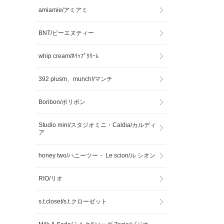
amiamie/アミアミ
BNT/ビーエヌティー
whip cream/ﾎｲｯﾌﾟｸﾘｰﾑ
392 plusm、munch!/マンチ
Boribon/ボリボン
Studio mini/スタジオミニ・Caldia/カルディ
ア
honey two/ハニーツー・ Le scion/ル シオン
RIO/リオ
s.t.closet/s.t.クローゼット