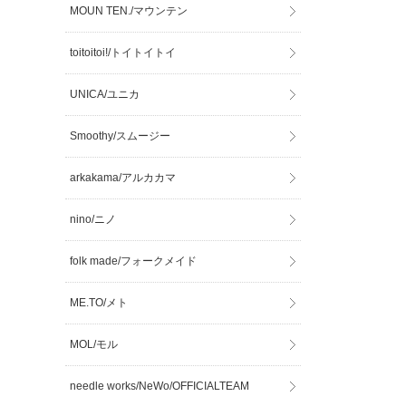
MOUN TEN./マウンテン
toitoitoi!/トイトイトイ
UNICA/ユニカ
Smoothy/スムージー
arkakama/アルカカマ
nino/ニノ
folk made/フォークメイド
ME.TO/メト
MOL/モル
needle works/NeWo/OFFICIALTEAM