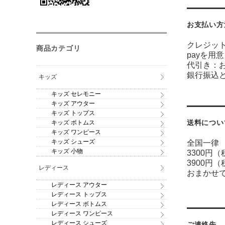
お支払い方
クレジッ
商品カテゴリ
payを用
代引き：
銀行振込
キッズ
キッズ セレモニー
キッズ アウター
キッズ トップス
送料につい
キッズ ボトムス
キッズ ワンピース
キッズ シューズ
全国一律 
キッズ 小物
3300円
3900円
レディース
おまかせ
レディース アウター
レディース トップス
レディース ボトムス
レディース ワンピース
レディース シューズ
ご連絡先