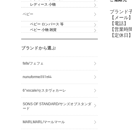
レディース 小物
ブランド子
ベビー
【メール】sh
【電話】 07
ベビー ロンパース 等
【営業時間】
ベビー 小物 雑貨
【定休日】
ブランドから選ぶ
fafa/フェフェ
nunuforme/ﾇﾇﾌｫﾙﾑ
6°vocale/セスタヴォカーレ
SONS OF STANDARD/サンズオブスタンダ
ード
MARLMARL/マールマール