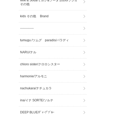
Milk & Soda/ミルク&ソーダ Zozio/ゾジオ
その他
kids その他 Brand
-------------
tumugu /ツムグ paradis/パラディ
NARU/ナル
chloro sister/クロロシスター
harmonie/アルモニ
nachukara/ナチュカラ
ina/イナ SORTE/ソルテ
DEEP BLUE/ﾃﾞｨｰﾌﾟﾌﾞﾙｰ