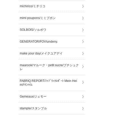
michirico/ミチリコ
mimi poupons/ミミプポン
SOLBOIS/ソルボワ
GENERATOR/FOV/undeny.
make your day/メイクユアデイ
maarook/マルーク・petit sucre/プチシュク
レ
FABRIQ REPORT/ﾌｧﾌﾞﾘｯｸﾚﾎﾟｰﾄ Mein Hei
m/ﾏｲﾝﾊｲﾑ
Gemeaux/ジェモー
stample/スタンプル