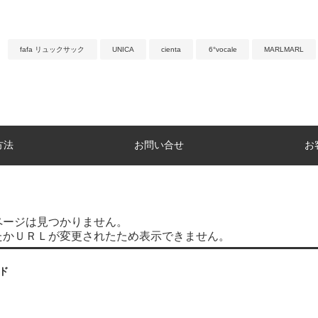
fafa リュックサック
UNICA
cienta
6°vocale
MARLMARL
方法
お問い合せ
お
ページは見つかりません。
たかＵＲＬが変更されたため表示できません。
ド