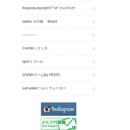
Reproduction@i/ﾘﾌﾟﾛﾀﾞｸｼｮﾝｱｯﾄｱｲ
ladies その他 Brand
------------
Cienta/シエンタ
igor/イゴール
ZOOM/ズーム[by PEEP]
salt water/ソルトウォーター