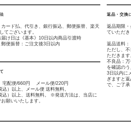
法
返品・交換
トカード払、代引き、銀行振込、郵便振替、楽天
返品期限・
意してございます。
ていただき
お届け日は《基本》10日以内商品引渡時
と郵便振替：ご注文後3日以内
返品送料：
ただし、不
ただきます
不良品：万
を確認のう
て
3日以内に
ぎますと返
宅配便/660円 メール便/220円
で、ご了承
（税込）以上、メール便 送料無料。
（税込）以上、送料無料。 ※発送方法は、当店に
でお願いいたします。