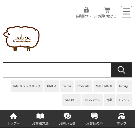
会員様のページ
お買い物かご
fafa リュックサック
UNICA
cienta
6°vocale
MARLMARL
tumugu
SOLBOIS
ロンパース
水着
Tシャツ
トップへ
お買物方法
お問い合せ
お客様の声
マップ