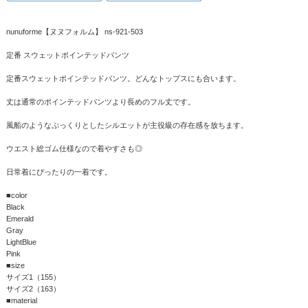
nunuforme【ヌヌフォルム】 ns-921-503
定番 スウェットポインテッドパンツ
定番スウェットポインテッドパンツ。どんなトップスにも合います。
丈は通常のポインテッドパンツより長めのフル丈です。
風船のようなぷっくりとしたシルエットが主役級の存在感を放ちます。
ウエスト総ゴム仕様なので着やすさも◎
日常着にぴったりの一着です。
■color
Black
Emerald
Gray
LightBlue
Pink
■size
サイズ1（155）
サイズ2（163）
■material