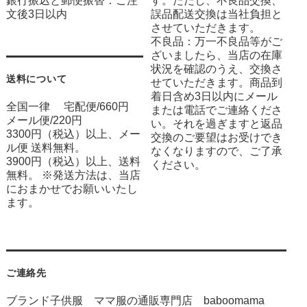
銀行振込と郵便振替：ご注
す。ただし、不良品交換、
文後3日以内
誤品配送交換は当社負担と
させていただきます。
不良品：万一不良品等がご
ざいましたら、当店の在庫
状況を確認のうえ、交換さ
送料について
せていただきます。商品到
着日含め3日以内にメール
全国一律 宅配便/660円
または電話でご連絡くださ
メール便/220円
い。それを過ぎますと返品
3300円（税込）以上、メー
交換のご要望はお受けでき
ル便 送料無料。
なくなりますので、ご了承
3900円（税込）以上、送料
ください。
無料。 ※発送方法は、当店
におまかせでお願いいたし
ます。
ご連絡先
ブランド子供服 ママ服の通販専門店 baboomama