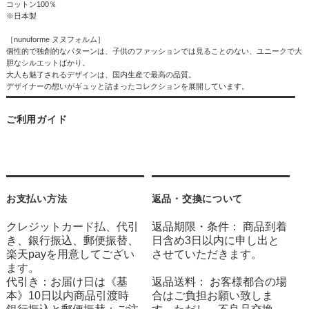
コットン100％
※日本製
［nunuforme ヌヌフォルム］
個性的で独創的なパターンは、子供のファッションでは見ることのない、ユニークで大
胆なシルエットばかり。
大人も魅了されるデザインは、国内生産で最高の品質。
デザイナーの想いがギュッと詰まったコレクションを展開しています。
ご利用ガイド
お支払い方法
返品・交換について
クレジットカード払、代引
返品期限・条件： 商品到着
き、銀行振込、郵便振替、
日含め3日以内に申し出と
楽天payを用意してござい
させていただきます。
ます。
代引き：お届け日は《基
返品送料： お客様都合の場
本》10日以内商品引渡時
合はご負担お願い致しま