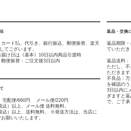
法
返品・交換
トカード払、代引き、銀行振込、郵便振替、楽天
返品期限・
意してございます。
ていただき
お届け日は《基本》10日以内商品引渡時
と郵便振替：ご注文後3日以内
返品送料：
ただし、不
ただきます
不良品：万
を確認のう
て
3日以内に
ぎますと返
宅配便/660円 メール便/220円
で、ご了承
（税込）以上、メール便 送料無料。
（税込）以上、送料無料。 ※発送方法は、当店に
でお願いいたします。