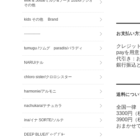
Milk & Soda/ミルク&ソーダ Zozio/ゾジオ
その他
kids その他 Brand
お支払い方
-------------
クレジッ
tumugu /ツムグ paradis/パラディ
payを用
代引き：
NARU/ナル
銀行振込
chloro sister/クロロシスター
harmonie/アルモニ
送料につい
nachukara/ナチュカラ
全国一律 
3300円
3900円
ina/イナ SORTE/ソルテ
おまかせ
DEEP BLUE/ﾃﾞｨｰﾌﾟﾌﾞﾙｰ