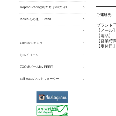
Reproduction@i/ﾘﾌﾟﾛﾀﾞｸｼｮﾝｱｯﾄｱｲ
ご連絡先
ladies その他 Brand
ブランド子
【メール】sh
------------
【電話】 07
【営業時間】
Cienta/シエンタ
【定休日】
igor/イゴール
ZOOM/ズーム[by PEEP]
salt water/ソルトウォーター