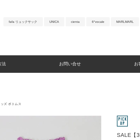
fafa リュックサック
UNICA
cienta
6°vocale
MARLMARL
方法
お問い合せ
お
キッズ ボトムス
SALE【