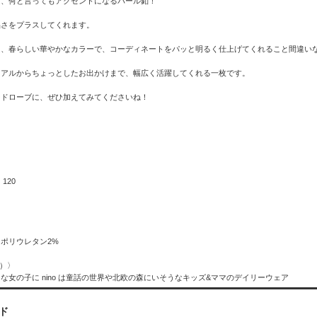
は、何と言ってもアクセントになるパール釦！
品さをプラスしてくれます。
は、春らしい華やかなカラーで、コーディネートをパッと明るく仕上げてくれること間違い
ュアルからちょっとしたお出かけまで、幅広く活躍してくれる一枚です。
ードローブに、ぜひ加えてみてくださいね！
 120
）
）
）
、ポリウレタン2%
ノ）〉
な女の子に nino は童話の世界や北欧の森にいそうなキッズ&ママのデイリーウェア
ド