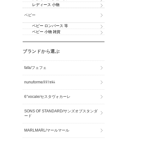
レディース 小物
ベビー
ベビー ロンパース 等
ベビー 小物 雑貨
ブランドから選ぶ
fafa/フェフェ
nunuforme/ﾇﾇﾌｫﾙﾑ
6°vocale/セスタヴォカーレ
SONS OF STANDARD/サンズオブスタンダ
ード
MARLMARL/マールマール