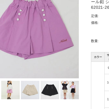
ール釦 シ
62021-2
定価:
価格:
数量:
カラー
1
1