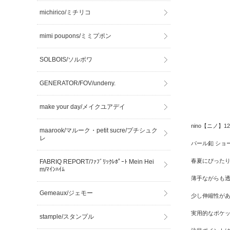
michirico/ミチリコ
mimi poupons/ミミプポン
SOLBOIS/ソルボワ
GENERATOR/FOV/undeny.
make your day/メイクユアデイ
nino【ニノ】124
maarook/マルーク・petit sucre/プチシュク
レ
パール釦 ショ
春夏にぴった
FABRIQ REPORT/ﾌｧﾌﾞﾘｯｸﾚﾎﾟｰﾄ Mein Hei
m/ﾏｲﾝﾊｲﾑ
薄手ながらも
Gemeaux/ジェモー
少し伸縮性が
実用的なポケ
stample/スタンプル