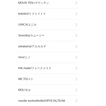
MOUN TEN./マウンテン
toitoitoi!/トイトイトイ
UNICA/ユニカ
Smoothy/スムージー
arkakama/アルカカマ
nino/ニノ
folk made/フォークメイド
ME.TO/メト
MOL/モル
needle works/NeWo/OFFICIALTEAM