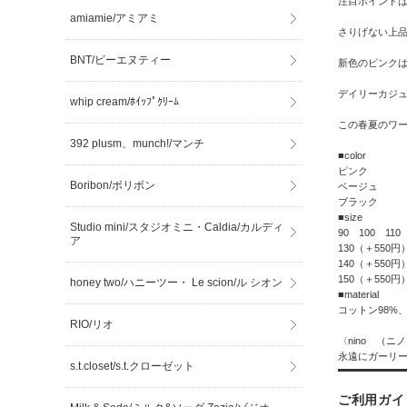
注目ポイント
amiamie/アミアミ
さりげない上
BNT/ビーエヌティー
新色のピンク
デイリーカジ
whip cream/ﾎｲｯﾌﾟｸﾘｰﾑ
この春夏のワ
392 plusm、munch!/マンチ
■color
ピンク
Boribon/ボリボン
ベージュ
ブラック
■size
Studio mini/スタジオミニ・Caldia/カルディ
90 100 110
ア
130（＋550円
140（＋550円
150（＋550円
honey two/ハニーツー・ Le scion/ル シオン
■material
コットン98%
RIO/リオ
〈nino （ニ
永遠にガーリー
s.t.closet/s.t.クローゼット
ご利用ガイ