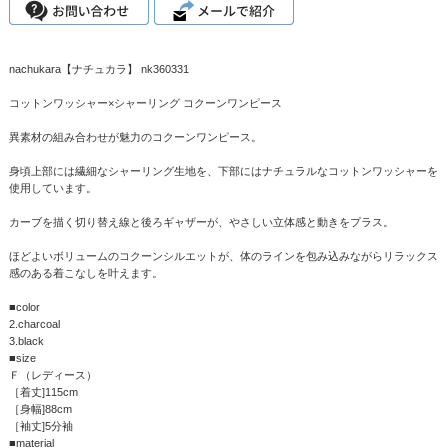
nachukara【ナチュカラ】 nk360331
コットンワッシャー×シャーリング コクーンワンピース
異素材の組み合わせが魅力のコクーンワンピース。
身頃上部には繊細なシャーリング生地を、下部にはナチュラルなコットンワッシャーを
使用しています。
カーブを描く切り替え線と後ろギャザーが、やさしい立体感と動きをプラス。
ほどよいボリュームのコクーンシルエットが、体のラインを包み込みながらリラックス
感のある着こなしを叶えます。
■color
2.charcoal
3.black
■size
Ｆ（レディース）
［着丈]115cm
［身幅]88cm
［袖丈]5分袖
■material