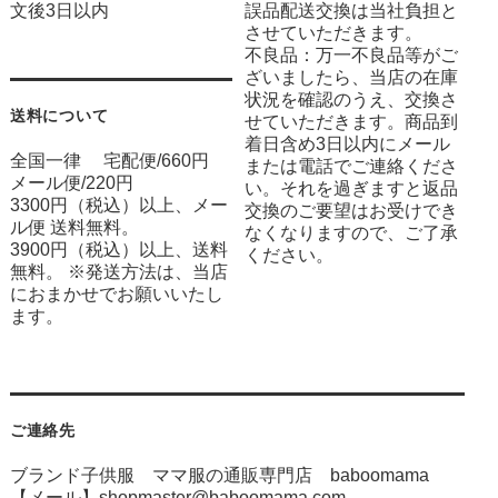
文後3日以内
誤品配送交換は当社負担と
させていただきます。
不良品：万一不良品等がご
ざいましたら、当店の在庫
状況を確認のうえ、交換さ
送料について
せていただきます。商品到
着日含め3日以内にメール
全国一律 宅配便/660円
または電話でご連絡くださ
メール便/220円
い。それを過ぎますと返品
3300円（税込）以上、メー
交換のご要望はお受けでき
ル便 送料無料。
なくなりますので、ご了承
3900円（税込）以上、送料
ください。
無料。 ※発送方法は、当店
におまかせでお願いいたし
ます。
ご連絡先
ブランド子供服 ママ服の通販専門店 baboomama
【メール】shopmaster@baboomama.com