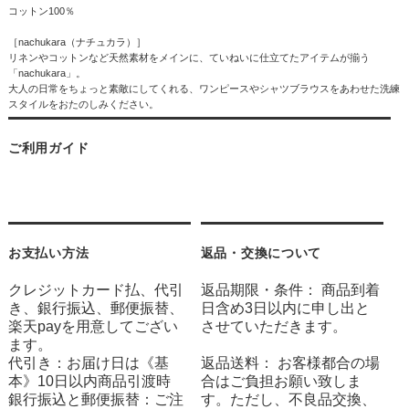
コットン100％
［nachukara（ナチュカラ）］
リネンやコットンなど天然素材をメインに、ていねいに仕立てたアイテムが揃う
「nachukara」。
大人の日常をちょっと素敵にしてくれる、ワンピースやシャツブラウスをあわせた洗練
スタイルをおたのしみください。
ご利用ガイド
お支払い方法
返品・交換について
クレジットカード払、代引
返品期限・条件： 商品到着
き、銀行振込、郵便振替、
日含め3日以内に申し出と
楽天payを用意してござい
させていただきます。
ます。
代引き：お届け日は《基
返品送料： お客様都合の場
本》10日以内商品引渡時
合はご負担お願い致しま
銀行振込と郵便振替：ご注
す。ただし、不良品交換、