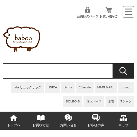
会員様のページ
お買い物かご
fafa リュックサック
UNICA
cienta
6°vocale
MARLMARL
tumugu
SOLBOIS
ロンパース
水着
Tシャツ
トップへ
お買物方法
お問い合せ
お客様の声
マップ