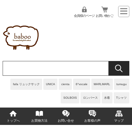
会員様のページ
お買い物かご
fafa リュックサック
UNICA
cienta
6°vocale
MARLMARL
tumugu
SOLBOIS
ロンパース
水着
Tシャツ
トップへ
お買物方法
お問い合せ
お客様の声
マップ