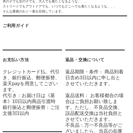
男の子でも女の子でも、大人でも着たくなるような、、、
ストリートでもアウトドアでも、いつでもどこへでも着たくなるような、、、
そんな愛着のわく一着を目指しています。
ご利用ガイド
お支払い方法
返品・交換について
クレジットカード払、代引
返品期限・条件： 商品到着
き、銀行振込、郵便振替、
日含め3日以内に申し出と
楽天payを用意してござい
させていただきます。
ます。
代引き：お届け日は《基
返品送料： お客様都合の場
本》10日以内商品引渡時
合はご負担お願い致しま
銀行振込と郵便振替：ご注
す。ただし、不良品交換、
文後3日以内
誤品配送交換は当社負担と
させていただきます。
不良品：万一不良品等がご
ざいましたら、当店の在庫