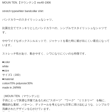
MOUN TEN.【マウンテン】ms40-1906
stretch typewhiter bandcollar shirt
バンドカラーのスタイリッシュなシャツ。
比翼仕立てでスッキリとしたバンドカラーの、シンプルでスタイリッシュなシャツで
す。
ややワイドなボックスシルエットで、ジャケットを着た時に裾が出にくい着丈になって
います。
ストレッチ性があり、動きやすく、シワになりにくいのも特徴です。
■color
white
■size
サイズ1（160）
■material
cotton70% polyester30%
made in JAPAN
［MOUN TEN.（マウンテン)］
子供にとって快適な洋服であるために”スポーツ” ”ワーク” ”ミリタリー” を軸に、
機能的な素材、パターン、ディテールを考えながら日常に溶け込むような、シンプルで
洗練されたデザインを心がけています。