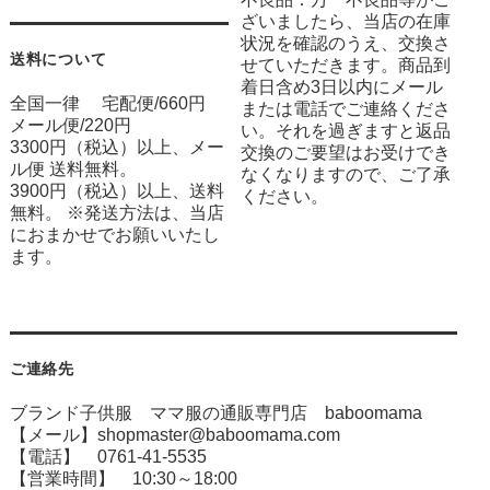
ざいましたら、当店の在庫
状況を確認のうえ、交換さ
送料について
せていただきます。商品到
着日含め3日以内にメール
全国一律 宅配便/660円
または電話でご連絡くださ
メール便/220円
い。それを過ぎますと返品
3300円（税込）以上、メー
交換のご要望はお受けでき
ル便 送料無料。
なくなりますので、ご了承
3900円（税込）以上、送料
ください。
無料。 ※発送方法は、当店
におまかせでお願いいたし
ます。
ご連絡先
ブランド子供服 ママ服の通販専門店 baboomama
【メール】shopmaster@baboomama.com
【電話】 0761-41-5535
【営業時間】 10:30～18:00