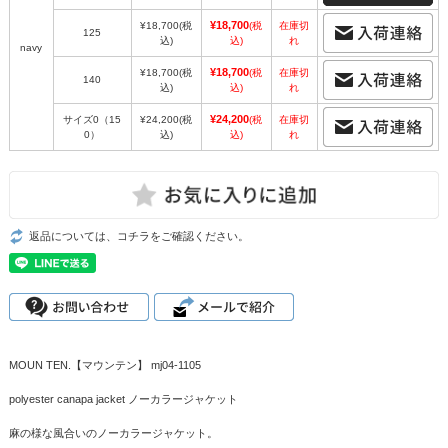
¥18,700
¥18,700
(税
(税
在庫切
125
込)
込)
れ
navy
¥18,700
¥18,700
(税
(税
在庫切
140
込)
込)
れ
¥24,200
サイズ0（15
¥24,200
(税
(税
在庫切
0）
込)
込)
れ
返品については、コチラをご確認ください。
MOUN TEN.【マウンテン】 mj04-1105
polyester canapa jacket ノーカラージャケット
麻の様な風合いのノーカラージャケット。