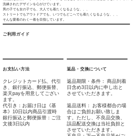
洗練されたデザインを心がけています。
男の子でも女の子でも、大人でも着たくなるような、、、
ストリートでもアウトドアでも、いつでもどこへでも着たくなるような、、、
そんな愛着のわく一着を目指しています。
ご利用ガイド
お支払い方法
返品・交換について
クレジットカード払、代引
返品期限・条件： 商品到着
き、銀行振込、郵便振替、
日含め3日以内に申し出と
楽天payを用意してござい
させていただきます。
ます。
代引き：お届け日は《基
返品送料： お客様都合の場
本》10日以内商品引渡時
合はご負担お願い致しま
銀行振込と郵便振替：ご注
す。ただし、不良品交換、
文後3日以内
誤品配送交換は当社負担と
させていただきます。
不良品：万一不良品等がご