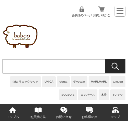
会員様のページ
お買い物かご
fafa リュックサック
UNICA
cienta
6°vocale
MARLMARL
tumugu
SOLBOIS
ロンパース
水着
Tシャツ
トップへ
お買物方法
お問い合せ
お客様の声
マップ