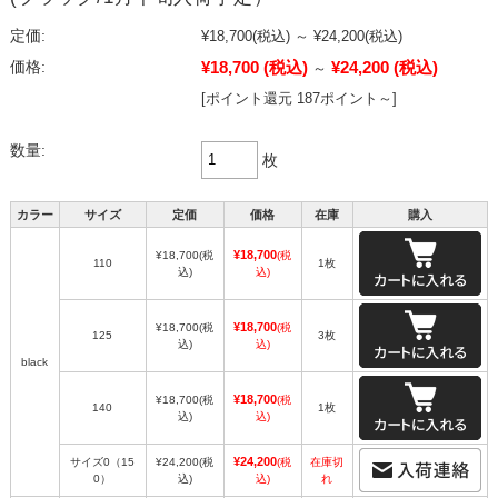
定価:
¥18,700
(税込)
～
¥24,200
(税込)
¥18,700
(税込)
¥24,200
(税込)
価格:
～
[ポイント還元 187ポイント～]
数量:
枚
カラー
サイズ
定価
価格
在庫
購入
¥18,700
¥18,700
(税
(税
110
1枚
込)
込)
¥18,700
¥18,700
(税
(税
125
3枚
込)
込)
black
¥18,700
¥18,700
(税
(税
140
1枚
込)
込)
¥24,200
サイズ0（15
¥24,200
(税
(税
在庫切
0）
込)
込)
れ