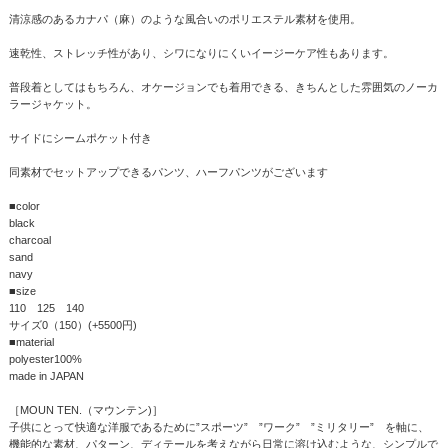
清涼感のあるカナパ（麻）のような風合いのポリエステル素材を使用。
速乾性、ストレッチ性があり、シワになりにくいイージーケア性もあります。
普段着としてはもちろん、オケージョンでも着用できる、きちんとした雰囲気のノーカ
ラージャケット。
サイドにシームポケット付き
同素材でセットアップできるパンツ、ハーフパンツがございます
■color
black
charcoal
sand
navy
■size
110 125 140
サイズ0（150）(+5500円)
■material
polyester100%
made in JAPAN
［MOUN TEN.（マウンテン)］
子供にとって快適な洋服であるために”スポーツ” ”ワーク” ”ミリタリー” を軸に、
機能的な素材、パターン、ディテールを考えながら日常に溶け込むような、シンプルで