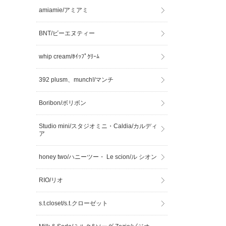
amiamie/アミアミ
BNT/ビーエヌティー
whip cream/ﾎｲｯﾌﾟｸﾘｰﾑ
392 plusm、munch!/マンチ
Boribon/ボリボン
Studio mini/スタジオミニ・Caldia/カルディ
ア
honey two/ハニーツー・ Le scion/ル シオン
RIO/リオ
s.t.closet/s.t.クローゼット