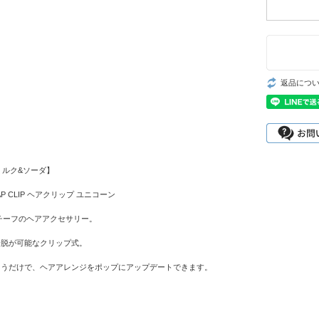
返品につ
a【ミルク&ソーダ】
NAP CLIP ヘアクリップ ユニコーン
チーフのヘアアクセサリー。
着脱が可能なクリップ式。
らうだけで、ヘアアレンジをポップにアップデートできます。