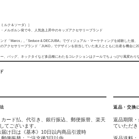
oda（ミルク＆ソーダ）］
ア・メルボルン発で今、人気急上昇中のキッズアクセサリーブランド
ド「Marcs」,「Seduce & DECJUBA」でヴィジュアル・マーケティングを経験した後、
のアクセサリーブランド「JUKO」でデザインを担当していた友人とともに出産を機会に2
リー、バッグ、ネックタイなど多品種にわたるコレクションはクールでちょっぴり風変わり
ド
法
返品・交換
トカード払、代引き、銀行振込、郵便振替、楽天
返品期限・
意してございます。
ていただき
お届け日は《基本》10日以内商品引渡時
と郵便振替：ご注文後3日以内
返品送料：