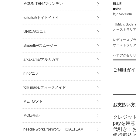
MOUN TEN./マウンテン
BLUE
■size
約2.5×2.0cm
toitoitoi!/トイトイトイ
［Milk x S
オーストラリ
UNICA/ユニカ
レディースブラン
オーストラリア
Smoothy/スムージー
ヘアアクセサ
arkakama/アルカカマ
ご利用ガイ
nino/ニノ
folk made/フォークメイド
ME.TO/メト
お支払い方
MOL/モル
クレジッ
payを用
代引き：
needle works/NeWo/OFFICIALTEAM
銀行振込