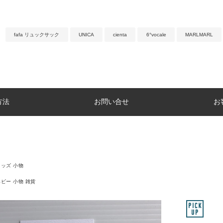
fafa リュックサック
UNICA
cienta
6°vocale
MARLMARL
方法
お問い合せ
お
キッズ 小物
ベビー 小物 雑貨