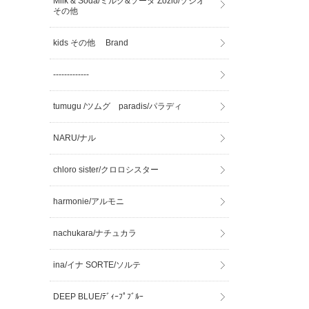
Milk & Soda/ミルク&ソーダ Zozio/ゾジオ
その他
kids その他 Brand
-------------
tumugu /ツムグ paradis/パラディ
NARU/ナル
chloro sister/クロロシスター
harmonie/アルモニ
nachukara/ナチュカラ
ina/イナ SORTE/ソルテ
DEEP BLUE/ﾃﾞｨｰﾌﾟﾌﾞﾙｰ