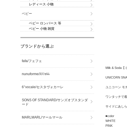
レディース 小物
ベビー
ベビー ロンパース 等
ベビー 小物 雑貨
ブランドから選ぶ
fafa/フェフェ
Milk & Sod
nunuforme/ﾇﾇﾌｫﾙﾑ
UNICORN S
6°vocale/セスタヴォカーレ
ユニコーン モ
ワンタッチで
SONS OF STANDARD/サンズオブスタンダ
ード
サイドにあし
■color
MARLMARL/マールマール
WHITE
PINK