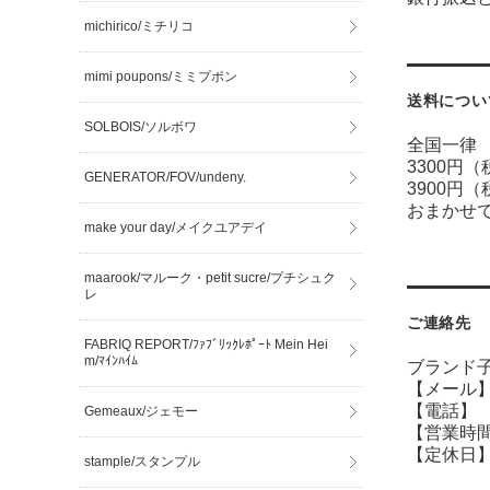
michirico/ミチリコ
mimi poupons/ミミプポン
送料につい
SOLBOIS/ソルボワ
全国一律 
3300円
GENERATOR/FOV/undeny.
3900円
おまかせ
make your day/メイクユアデイ
maarook/マルーク・petit sucre/プチシュク
レ
ご連絡先
FABRIQ REPORT/ﾌｧﾌﾞﾘｯｸﾚﾎﾟｰﾄ Mein Hei
m/ﾏｲﾝﾊｲﾑ
ブランド子
【メール】sh
【電話】 07
Gemeaux/ジェモー
【営業時間】
【定休日】
stample/スタンプル