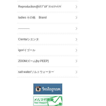
Reproduction@i/ﾘﾌﾟﾛﾀﾞｸｼｮﾝｱｯﾄｱｲ
ladies その他 Brand
------------
Cienta/シエンタ
igor/イゴール
ZOOM/ズーム[by PEEP]
salt water/ソルトウォーター