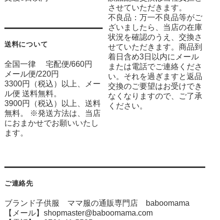
させていただきます。
不良品：万一不良品等がご
ざいましたら、当店の在庫
状況を確認のうえ、交換さ
送料について
せていただきます。商品到
着日含め3日以内にメール
全国一律 宅配便/660円
または電話でご連絡くださ
メール便/220円
い。それを過ぎますと返品
3300円（税込）以上、メー
交換のご要望はお受けでき
ル便 送料無料。
なくなりますので、ご了承
3900円（税込）以上、送料
ください。
無料。 ※発送方法は、当店
におまかせでお願いいたし
ます。
ご連絡先
ブランド子供服 ママ服の通販専門店 baboomama
【メール】shopmaster@baboomama.com