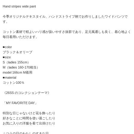
Hand stripes wide pant
今季オリジナルテキスタイル、ハンドストライプ柄でお作りしましたワイドパンツで
す。
コットン素材で程よいハリ感が扱いやすさ抜群であり、足元風通しも良く、着心地よく
毎日着用いただけます。
■color
ブラック＆オリーブ
■size
S（ladies 155cm）
M（ladies 160-170相当）
model 166cm M着用
■material
コットン100％
《26SS のコレクションテーマ》
「MY FAVORITE DAY」
特別な日じゃないけど花を飾ったり
好きなことに時間を使い過ごしたり
お気に入りの洋服を着て出掛けたり
ふつうの日のわたしのすきな日