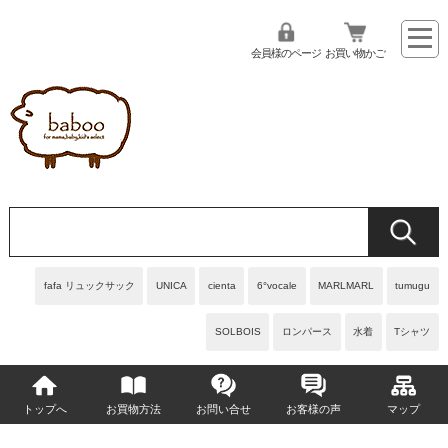
会員様のページ
お買い物かご
fafa リュックサック
UNICA
cienta
6°vocale
MARLMARL
tumugu
SOLBOIS
ロンパース
水着
Tシャツ
トップへ
お買物方法
お問い合せ
お客様の声
マップ