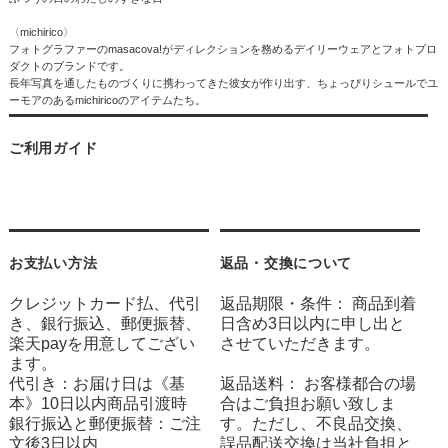
〈michirico〉
フォトグラファーのmasacova!がディレクションを務めるデイリーウェアとフォトプロ
ダクトのブランドです。
長年写真を通したものづくりに携わってきた彼女が作り出す、ちょっぴりシュールでユ
ーモアのあるmichiricoのアイテムたち。
ご利用ガイド
お支払い方法
返品・交換について
クレジットカード払、代引
返品期限・条件： 商品到着
き、銀行振込、郵便振替、
日含め3日以内に申し出と
楽天payを用意してござい
させていただきます。
ます。
代引き：お届け日は《基
返品送料： お客様都合の場
本》10日以内商品引渡時
合はご負担お願い致しま
銀行振込と郵便振替：ご注
す。ただし、不良品交換、
文後3日以内
誤品配送交換は当社負担と