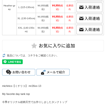
¥4,950
Heather gr
¥4,950
(税
(税
在庫切
L (115-130cm)
ay
込)
込)
れ
¥4,950
¥4,950
(税
(税
在庫切
XL (130-140cm)
込)
込)
れ
¥4,950
XXL (140-150c
¥4,950
(税
(税
在庫切
m)
込)
込)
れ
返品については、コチラをご確認ください。
michirico【ミチリコ】 mr26ss-13
My favorite day tank top
今季オリジナル総柄天竺でお作りしましたタンクトップ