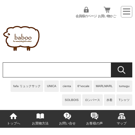
会員様のページ
お買い物かご
fafa リュックサック
UNICA
cienta
6°vocale
MARLMARL
tumugu
SOLBOIS
ロンパース
水着
Tシャツ
トップへ
お買物方法
お問い合せ
お客様の声
マップ