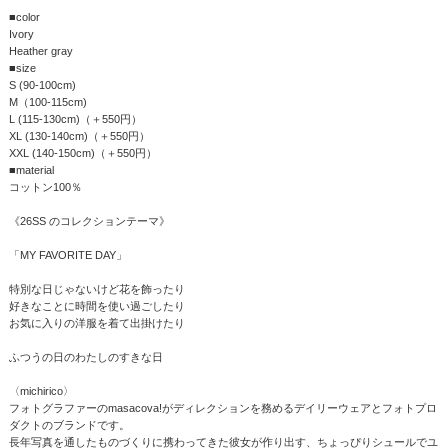
■color
Ivory
Heather gray
■size
S (90-100cm)
M（100-115cm)
L (115-130cm)（＋550円）
XL (130-140cm)（＋550円）
XXL (140-150cm)（＋550円）
■material
コットン100％
《26SS のコレクションテーマ》
「MY FAVORITE DAY」
特別な日じゃないけど花を飾ったり
好きなことに時間を使い過ごしたり
お気に入りの洋服を着て出掛けたり
ふつうの日のわたしのすきな日
〈michirico〉
フォトグラファーのmasacova!がディレクションを務めるデイリーウェアとフォトプロ
ダクトのブランドです。
長年写真を通したものづくりに携わってきた彼女が作り出す、ちょっぴりシュールでユ