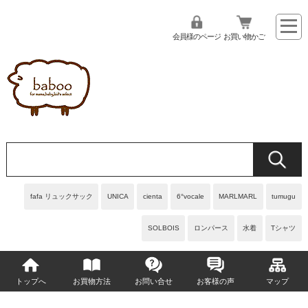
会員様のページ
お買い物かご
fafa リュックサック
UNICA
cienta
6°vocale
MARLMARL
tumugu
SOLBOIS
ロンパース
水着
Tシャツ
トップへ
お買物方法
お問い合せ
お客様の声
マップ