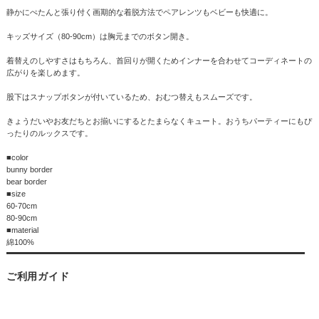
静かにぺたんと張り付く画期的な着脱方法でペアレンツもベビーも快適に。
キッズサイズ（80-90cm）は胸元までのボタン開き。
着替えのしやすさはもちろん、首回りが開くためインナーを合わせてコーディネートの
広がりを楽しめます。
股下はスナップボタンが付いているため、おむつ替えもスムーズです。
きょうだいやお友だちとお揃いにするとたまらなくキュート。おうちパーティーにもぴ
ったりのルックスです。
■color
bunny border
bear border
■size
60-70cm
80-90cm
■material
綿100%
ご利用ガイド