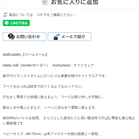
返品については、コチラをご確認ください。
MARLMARL【マールマール】
lullaby half［border/ボーダー］〈bunny/bear〉ナイトウェア
親子のリラックスタイムにぴったりな春夏仕様のナイトウエアです。
フードをかぶれば絵本で出てくるようなルックスに。
汗をかく季節でも快適に使えるよう、フードは取り外しが可能に。
眠るときや遊ぶときなど、シーンに合わせて柔軟に使えます。
綿100%のパイルを採用。 さらりとした肌当たりと高い吸水性で汗ばむ季節も着心地よ
い素材感です。
ベビーサイズ（60-70cm）は布ファスナー仕様の肌着と一体型。