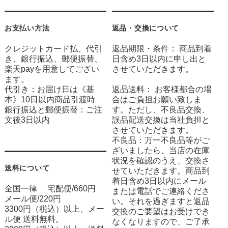
お支払い方法
返品・交換について
クレジットカード払、代引
返品期限・条件： 商品到着
き、銀行振込、郵便振替、
日含め3日以内に申し出と
楽天payを用意してござい
させていただきます。
ます。
代引き：お届け日は《基
返品送料： お客様都合の場
本》10日以内商品引渡時
合はご負担お願い致しま
銀行振込と郵便振替：ご注
す。ただし、不良品交換、
文後3日以内
誤品配送交換は当社負担と
させていただきます。
不良品：万一不良品等がご
ざいましたら、当店の在庫
状況を確認のうえ、交換さ
送料について
せていただきます。商品到
着日含め3日以内にメール
全国一律 宅配便/660円
または電話でご連絡くださ
メール便/220円
い。それを過ぎますと返品
3300円（税込）以上、メー
交換のご要望はお受けでき
ル便 送料無料。
なくなりますので、ご了承