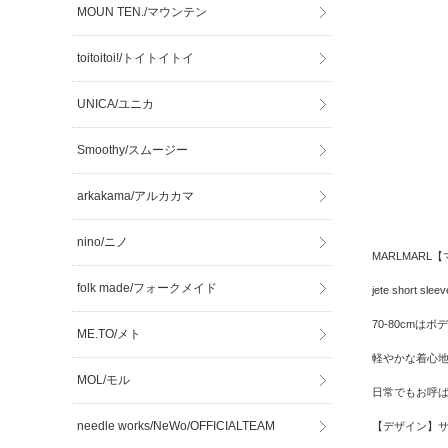
MOUN TEN./マウンテン
toitoitoi!/トイトイトイ
UNICA/ユニカ
Smoothy/スムージー
arkakama/アルカカマ
nino/ニノ
MARLMARL
folk made/フォークメイド
jete short
70-80cmは
ME.TO/メト
軽やかな着心
MOL/モル
日常でもお呼ば
needle works/NeWo/OFFICIALTEAM
【デザイン】サ