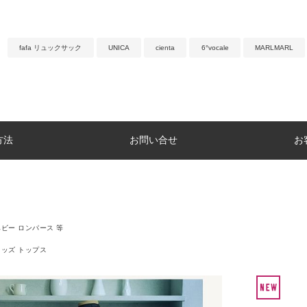
fafa リュックサック
UNICA
cienta
6°vocale
MARLMARL
方法
お問い合せ
お
ベビー ロンパース 等
キッズ トップス