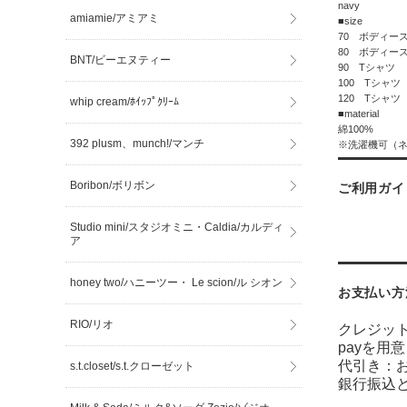
navy
amiamie/アミアミ
■size
70 ボディー
80 ボディー
BNT/ビーエヌティー
90 Tシャツ
100 Tシャツ
120 Tシャツ
whip cream/ﾎｲｯﾌﾟｸﾘｰﾑ
■material
綿100%
392 plusm、munch!/マンチ
※洗濯機可（
Boribon/ボリボン
ご利用ガイ
Studio mini/スタジオミニ・Caldia/カルディ
ア
honey two/ハニーツー・ Le scion/ル シオン
お支払い方
RIO/リオ
クレジッ
payを用
代引き：
s.t.closet/s.t.クローゼット
銀行振込