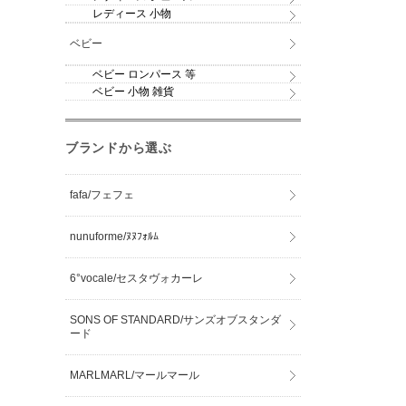
レディース 小物
ベビー
ベビー ロンパース 等
ベビー 小物 雑貨
ブランドから選ぶ
fafa/フェフェ
nunuforme/ﾇﾇﾌｫﾙﾑ
6°vocale/セスタヴォカーレ
SONS OF STANDARD/サンズオブスタンダ
ード
MARLMARL/マールマール