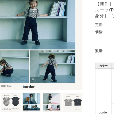
【新作】【M
スーツ/
象外］［
定価:
価格:
数量:
カラー
border