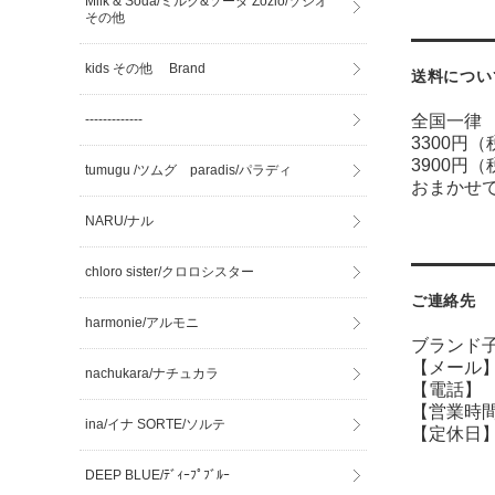
Milk & Soda/ミルク&ソーダ Zozio/ゾジオ
その他
kids その他 Brand
送料につい
-------------
全国一律 
3300円
3900円
tumugu /ツムグ paradis/パラディ
おまかせ
NARU/ナル
chloro sister/クロロシスター
ご連絡先
harmonie/アルモニ
ブランド子
【メール】sh
nachukara/ナチュカラ
【電話】 07
【営業時間】
ina/イナ SORTE/ソルテ
【定休日】
DEEP BLUE/ﾃﾞｨｰﾌﾟﾌﾞﾙｰ