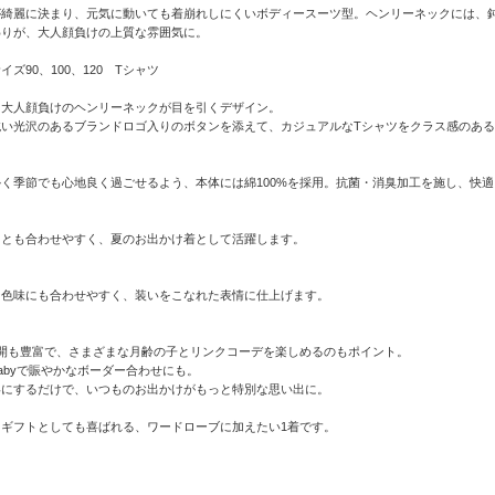
が綺麗に決まり、元気に動いても着崩れしにくいボディースーツ型。ヘンリーネックには、
わりが、大人顔負けの上質な雰囲気に。
ズ90、100、120 Tシャツ
ら大人顔負けのヘンリーネックが目を引くデザイン。
い光沢のあるブランドロゴ入りのボタンを添えて、カジュアルなTシャツをクラス感のある
く季節でも心地良く過ごせるよう、本体には綿100%を採用。抗菌・消臭加工を施し、快
スとも合わせやすく、夏のお出かけ着として活躍します。
な色味にも合わせやすく、装いをこなれた表情に仕上げます。
ズ展開も豊富で、さまざまな月齢の子とリンクコーデを楽しめるのもポイント。
lullabyで賑やかなボーダー合わせにも。
いにするだけで、いつものお出かけがもっと特別な思い出に。
ギフトとしても喜ばれる、ワードローブに加えたい1着です。