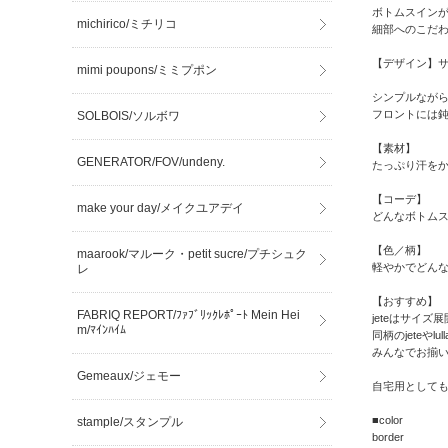
ボトムスイン
michirico/ミチリコ
細部へのこだ
【デザイン】サイ
mimi poupons/ミミプポン
シンプルなが
フロントには鈍
SOLBOIS/ソルボワ
【素材】
GENERATOR/FOV/undeny.
たっぷり汗をか
【コーデ】
make your day/メイクユアデイ
どんなボトム
【色／柄】
maarook/マルーク・petit sucre/プチシュク
軽やかでどん
レ
【おすすめ】
FABRIQ REPORT/ﾌｧﾌﾞﾘｯｸﾚﾎﾟｰﾄ Mein Hei
jeteはサイ
m/ﾏｲﾝﾊｲﾑ
同柄のjeteや
みんなでお揃
Gemeaux/ジェモー
自宅用としても
■color
stample/スタンプル
border