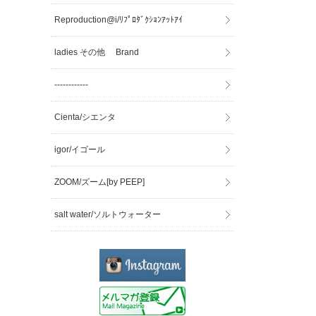
Reproduction@i/ﾘﾌﾟﾛﾀﾞｸｼｮﾝｱｯﾄｱｲ
ladies その他 Brand
------------
Cienta/シエンタ
igor/イゴール
ZOOM/ズーム[by PEEP]
salt water/ソルトウォーター