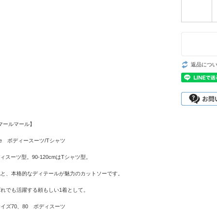
返品につ
【マールマール】
 sleeve ボディースーツ/Tシャツ
ボディスーツ型。90-120cmはTシャツ型。
地と、本格的なディテールが魅力のカットソーです。
れでも活躍する頼もしい1着として。
イズ70、80 ボディスーツ