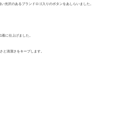
鈍い光沢のあるブランドロゴ入りのボタンをあしらいました。
1着に仕上げました。
適さと清潔さをキープします。