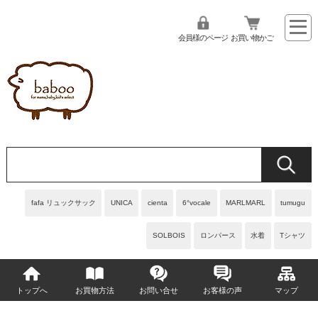
会員様のページ
お買い物かご
fafa リュックサック
UNICA
cienta
6°vocale
MARLMARL
tumugu
SOLBOIS
ロンパース
水着
Tシャツ
トップへ
お買物方法
お問い合せ
お客様の声
マップ