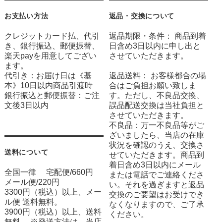
お支払い方法
返品・交換について
クレジットカード払、代引
返品期限・条件： 商品到着
き、銀行振込、郵便振替、
日含め3日以内に申し出と
楽天payを用意してござい
させていただきます。
ます。
代引き：お届け日は《基
返品送料： お客様都合の場
本》10日以内商品引渡時
合はご負担お願い致しま
銀行振込と郵便振替：ご注
す。ただし、不良品交換、
文後3日以内
誤品配送交換は当社負担と
させていただきます。
不良品：万一不良品等がご
ざいましたら、当店の在庫
状況を確認のうえ、交換さ
送料について
せていただきます。商品到
着日含め3日以内にメール
全国一律 宅配便/660円
または電話でご連絡くださ
メール便/220円
い。それを過ぎますと返品
3300円（税込）以上、メー
交換のご要望はお受けでき
ル便 送料無料。
なくなりますので、ご了承
3900円（税込）以上、送料
ください。
無料。 ※発送方法は、当店