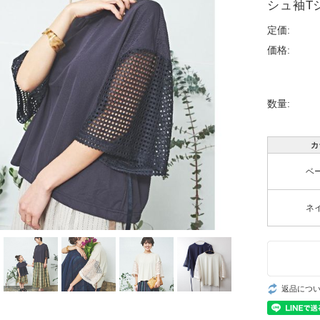
シュ袖Tシ
定価:
価格:
数量:
カ
ベ
ネ
返品につ