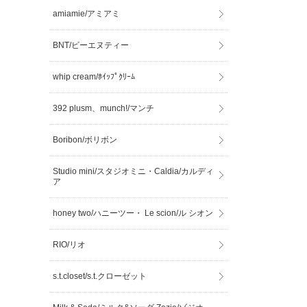
amiamie/アミアミ
BNT/ビーエヌティー
whip cream/ﾎｲｯﾌﾟｸﾘｰﾑ
392 plusm、munch!/マンチ
Boribon/ボリボン
Studio mini/スタジオミニ・Caldia/カルディ
ア
honey two/ハニーツー・ Le scion/ル シオン
RIO/リオ
s.t.closet/s.t.クローゼット