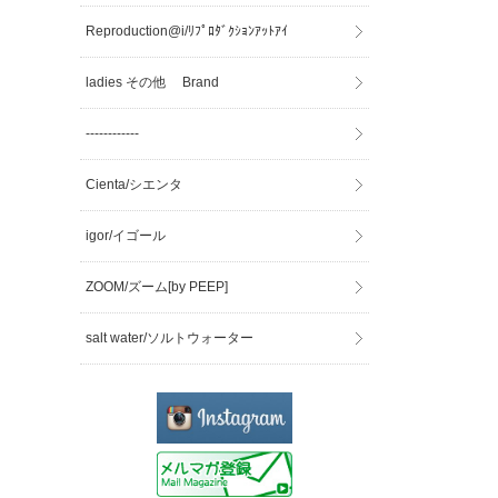
Reproduction@i/ﾘﾌﾟﾛﾀﾞｸｼｮﾝｱｯﾄｱｲ
ladies その他 Brand
------------
Cienta/シエンタ
igor/イゴール
ZOOM/ズーム[by PEEP]
salt water/ソルトウォーター