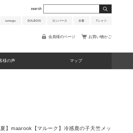
tumugu
SOLBOIS
ロンパース
水着
Tシャツ
会員様のページ
お買い物かご
客様の声
マップ
6春夏】maarook【マルーク】冷感鹿の子天竺メッ