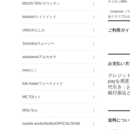
ナイロン88%
MOUN TEN./マウンテン
［maarook
ありそうでな
toitoitoi!/トイトイトイ
ご利用ガイ
UNICA/ユニカ
Smoothy/スムージー
arkakama/アルカカマ
お支払い方
nino/ニノ
クレジッ
payを用
folk made/フォークメイド
代引き：
銀行振込
ME.TO/メト
MOL/モル
送料につい
needle works/NeWo/OFFICIALTEAM