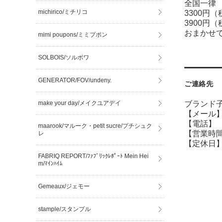
全国一律 
michirico/ミチリコ
3300円
3900円
おまかせ
mimi poupons/ミミプポン
SOLBOIS/ソルボワ
GENERATOR/FOV/undeny.
ご連絡先
make your day/メイクユアデイ
ブランド子
【メール】sh
【電話】 07
maarook/マルーク・petit sucre/プチシュク
【営業時間】
レ
【定休日】
FABRIQ REPORT/ﾌｧﾌﾞﾘｯｸﾚﾎﾟｰﾄ Mein Hei
m/ﾏｲﾝﾊｲﾑ
Gemeaux/ジェモー
stample/スタンプル