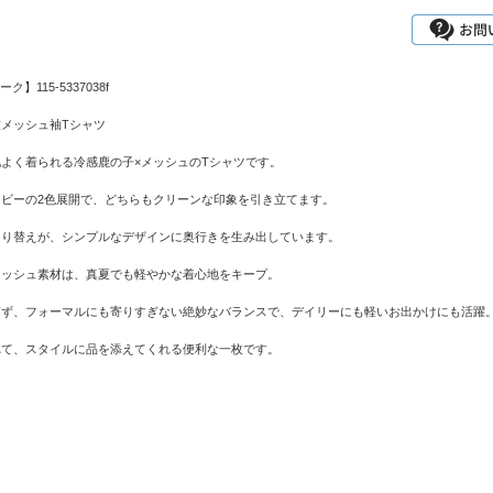
ーク】115-5337038f
メッシュ袖Tシャツ
よく着られる冷感鹿の子×メッシュのTシャツです。
ビーの2色展開で、どちらもクリーンな印象を引き立てます。
切り替えが、シンプルなデザインに奥行きを生み出しています。
メッシュ素材は、真夏でも軽やかな着心地をキープ。
ぎず、フォーマルにも寄りすぎない絶妙なバランスで、デイリーにも軽いお出かけにも活躍
れて、スタイルに品を添えてくれる便利な一枚です。