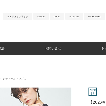
fafa リュックサック
UNICA
cienta
6°vocale
MARLMARL
方法
お問い合せ
お
レディース トップス
【202