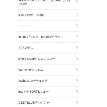
Milk & Soda/ミルク&ソーダ Zozio/ゾジオ
その他
kids その他 Brand
-------------
tumugu /ツムグ paradis/パラディ
NARU/ナル
chloro sister/クロロシスター
harmonie/アルモニ
nachukara/ナチュカラ
ina/イナ SORTE/ソルテ
DEEP BLUE/ﾃﾞｨｰﾌﾟﾌﾞﾙｰ