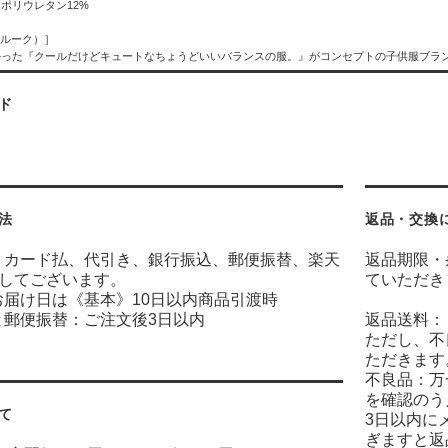
 ポリウレタン12%
（マルーク）］
かった『クールだけどキュートなちょうどいいバランスの服。』がコンセプトの子供服ブラ
ド
法
返品・交換
トカード払、代引き、銀行振込、郵便振替、楽天
返品期限・
意してございます。
ていただき
お届け日は《基本》10日以内商品引渡時
と郵便振替：ご注文後3日以内
返品送料：
ただし、不
ただきます
不良品：万
を確認のう
て
3日以内に
ぎますと返