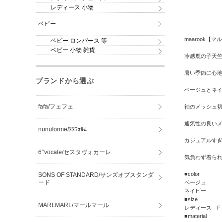
レディース 小物
ベビー
maarook【マル
ベビー ロンパース 等
ベビー 小物 雑貨
冷感鹿の子天竺
暑い季節に心地
ブランドから選ぶ
ベージュとネイ
fafa/フェフェ
袖のメッシュ
通気性の良い
nunuforme/ﾇﾇﾌｫﾙﾑ
カジュアルす
6°vocale/セスタヴォカーレ
気負わず着ら
■color
SONS OF STANDARD/サンズオブスタンダ
ード
ベージュ
ネイビー
■size
MARLMARL/マールマール
レディース F
■material