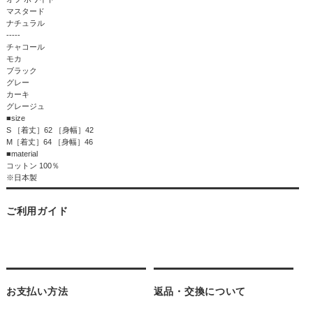
マスタード
ナチュラル
-----
チャコール
モカ
ブラック
グレー
カーキ
グレージュ
■size
S ［着丈］62 ［身幅］42
M［着丈］64 ［身幅］46
■material
コットン 100％
※日本製
ご利用ガイド
お支払い方法
返品・交換について