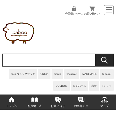
会員様のページ
お買い物かご
fafa リュックサック
UNICA
cienta
6°vocale
MARLMARL
tumugu
SOLBOIS
ロンパース
水着
Tシャツ
トップへ
お買物方法
お問い合せ
お客様の声
マップ