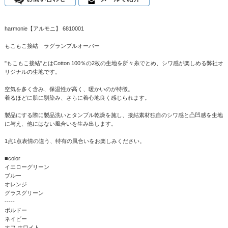
harmonie【アルモニ】 6810001
もこもこ接結 ラグランプルオーバー
"もこもこ接結"とはCotton 100％の2枚の生地を所々糸でとめ、シワ感が楽しめる弊社オ
リジナルの生地です。
空気を多く含み、保温性が高く、暖かいのが特徴。
着るほどに肌に馴染み、さらに着心地良く感じられます。
製品にする際に製品洗いとタンブル乾燥を施し、接結素材独自のシワ感と凸凹感を生地
に与え、他にはない風合いを生み出します。
1点1点表情の違う、特有の風合いをお楽しみください。
■color
イエローグリーン
ブルー
オレンジ
グラスグリーン
-----
ボルドー
ネイビー
オフ ホワイト