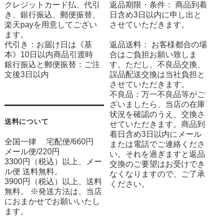
クレジットカード払、代引
返品期限・条件： 商品到着
き、銀行振込、郵便振替、
日含め3日以内に申し出と
楽天payを用意してござい
させていただきます。
ます。
代引き：お届け日は《基
返品送料： お客様都合の場
本》10日以内商品引渡時
合はご負担お願い致しま
銀行振込と郵便振替：ご注
す。ただし、不良品交換、
文後3日以内
誤品配送交換は当社負担と
させていただきます。
不良品：万一不良品等がご
ざいましたら、当店の在庫
状況を確認のうえ、交換さ
送料について
せていただきます。商品到
着日含め3日以内にメール
全国一律 宅配便/660円
または電話でご連絡くださ
メール便/220円
い。それを過ぎますと返品
3300円（税込）以上、メー
交換のご要望はお受けでき
ル便 送料無料。
なくなりますので、ご了承
3900円（税込）以上、送料
ください。
無料。 ※発送方法は、当店
におまかせでお願いいたし
ます。