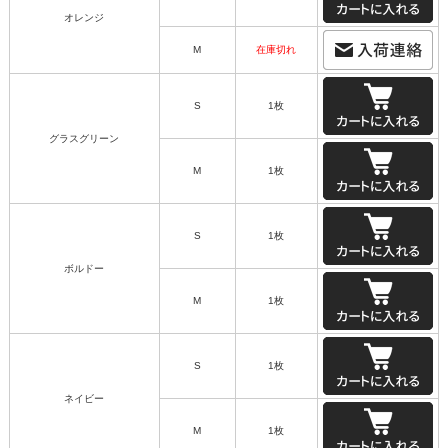
オレンジ
M
在庫切れ
S
1枚
グラスグリーン
M
1枚
S
1枚
ボルドー
M
1枚
S
1枚
ネイビー
M
1枚