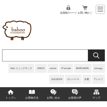
会員様のページ
お買い物かご
fafa リュックサック
UNICA
cienta
6°vocale
MARLMARL
tumugu
SOLBOIS
ロンパース
水着
Tシャツ
トップへ
お買物方法
お問い合せ
お客様の声
マップ