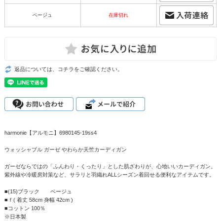
ベージュ
在庫切れ
返品については、コチラをご確認ください。
harmonie【アルモニ】6980145-19ss4
ウォッシャブル ガーゼ やわらか天竺カーディガン
ガーゼならではの「ふんわり・くったり」とした肌ざわりが、心地いいカーディガン。
紫外線や冷暖房対策など、サラリと羽織れALLシーズン着回せる便利なアイテムです。
■(15)ブラック ベージュ
■ｆ( 着丈 58cm 身幅 42cm )
■コットン 100％
※日本製