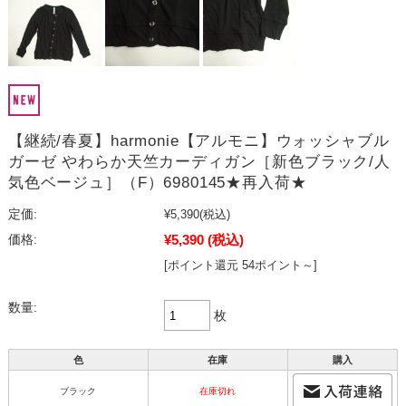
【継続/春夏】harmonie【アルモニ】ウォッシャブル
ガーゼ やわらか天竺カーディガン［新色ブラック/人
気色ベージュ］（F）6980145★再入荷★
定価:
¥5,390
(税込)
¥5,390
(税込)
価格:
[ポイント還元 54ポイント～]
数量:
枚
色
在庫
購入
ブラック
在庫切れ