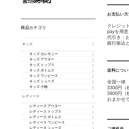
お支払い方
クレジッ
商品カテゴリ
payを用
代引き：
銀行振込
キッズ
キッズ セレモニー
キッズ アウター
キッズ トップス
送料につい
キッズ ボトムス
キッズ ワンピース
キッズ シューズ
全国一律 
キッズ 小物
3300円
3900円
レディース
おまかせ
レディース アウター
レディース トップス
レディース ボトムス
レディース ワンピース
レディース シューズ
ご連絡先