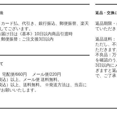
法
返品・交換
トカード払、代引き、銀行振込、郵便振替、楽天
返品期限・
意してございます。
ていただき
お届け日は《基本》10日以内商品引渡時
と郵便振替：ご注文後3日以内
返品送料：
ただし、不
ただきます
不良品：万
を確認のう
て
3日以内に
ぎますと返
宅配便/660円 メール便/220円
で、ご了承
（税込）以上、メール便 送料無料。
（税込）以上、送料無料。 ※発送方法は、当店に
でお願いいたします。