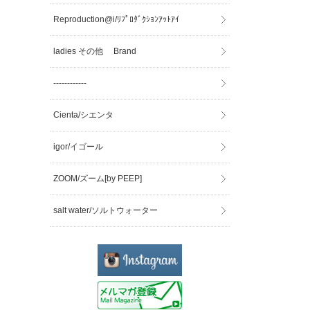
Reproduction@i/ﾘﾌﾟﾛﾀﾞｸｼｮﾝｱｯﾄｱｲ
ladies その他 Brand
------------
Cienta/シエンタ
igor/イゴール
ZOOM/ズーム[by PEEP]
salt water/ソルトウォーター