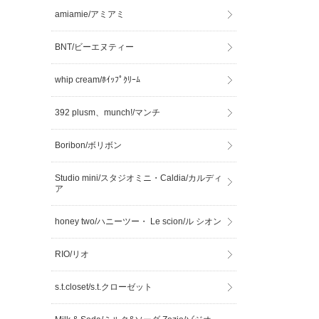
amiamie/アミアミ
BNT/ビーエヌティー
whip cream/ﾎｲｯﾌﾟｸﾘｰﾑ
392 plusm、munch!/マンチ
Boribon/ボリボン
Studio mini/スタジオミニ・Caldia/カルディ
ア
honey two/ハニーツー・ Le scion/ル シオン
RIO/リオ
s.t.closet/s.t.クローゼット