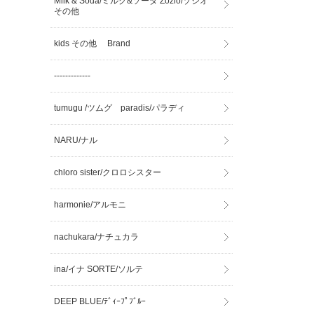
Milk & Soda/ミルク&ソーダ Zozio/ゾジオ
その他
kids その他 Brand
-------------
tumugu /ツムグ paradis/パラディ
NARU/ナル
chloro sister/クロロシスター
harmonie/アルモニ
nachukara/ナチュカラ
ina/イナ SORTE/ソルテ
DEEP BLUE/ﾃﾞｨｰﾌﾟﾌﾞﾙｰ