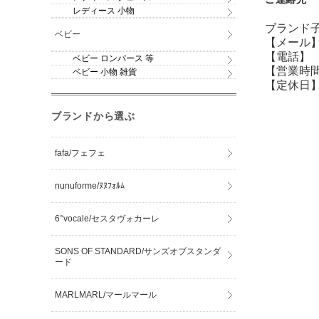
レディース 小物
ブランド子
ベビー
【メール】sh
【電話】 07
ベビー ロンパース 等
【営業時間】
ベビー 小物 雑貨
【定休日】
ブランドから選ぶ
fafa/フェフェ
nunuforme/ﾇﾇﾌｫﾙﾑ
6°vocale/セスタヴォカーレ
SONS OF STANDARD/サンズオブスタンダ
ード
MARLMARL/マールマール