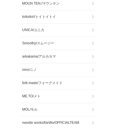
MOUN TEN./マウンテン
toitoitoi!/トイトイトイ
UNICA/ユニカ
Smoothy/スムージー
arkakama/アルカカマ
nino/ニノ
folk made/フォークメイド
ME.TO/メト
MOL/モル
needle works/NeWo/OFFICIALTEAM