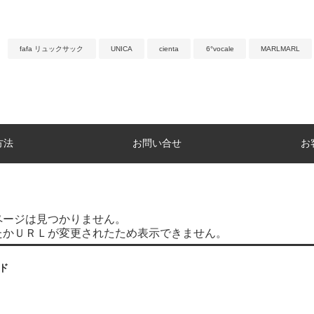
fafa リュックサック
UNICA
cienta
6°vocale
MARLMARL
方法
お問い合せ
お
ページは見つかりません。
たかＵＲＬが変更されたため表示できません。
ド