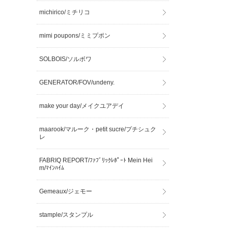
michirico/ミチリコ
mimi poupons/ミミプポン
SOLBOIS/ソルボワ
GENERATOR/FOV/undeny.
make your day/メイクユアデイ
maarook/マルーク・petit sucre/プチシュク
レ
FABRIQ REPORT/ﾌｧﾌﾞﾘｯｸﾚﾎﾟｰﾄ Mein Hei
m/ﾏｲﾝﾊｲﾑ
Gemeaux/ジェモー
stample/スタンプル