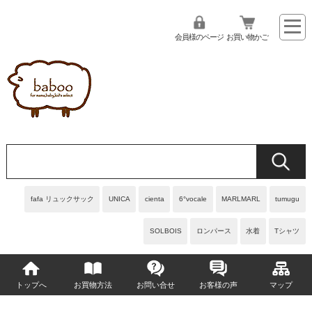
会員様のページ
お買い物かご
fafa リュックサック
UNICA
cienta
6°vocale
MARLMARL
tumugu
SOLBOIS
ロンパース
水着
Tシャツ
トップへ
お買物方法
お問い合せ
お客様の声
マップ