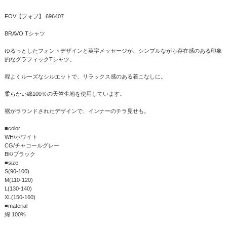
FOV【フォブ】 696407
BRAVO Tシャツ
ゆるっとしたフォントデザインと英字メッセージが、シンプルながら存在感のある印象
的なグラフィックTシャツ。
程よくルーズなシルエットで、リラックス感のある着こなしに。
柔らかい綿100％の天竺生地を使用しています。
裾がラウンドされたデザインで、インナーのチラ見せも。
■color
WH/ホワイト
CG/チャコールグレー
BK/ブラック
■size
S(90-100)
M(110-120)
L(130-140)
XL(150-160)
■material
綿 100%