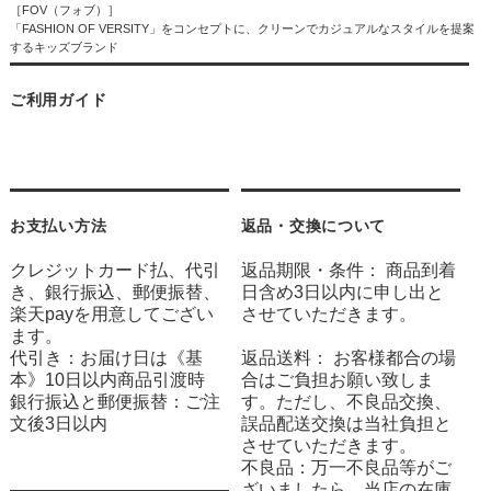
［FOV（フォブ）］
「FASHION OF VERSITY」をコンセプトに、クリーンでカジュアルなスタイルを提案
するキッズブランド
ご利用ガイド
お支払い方法
返品・交換について
クレジットカード払、代引
返品期限・条件： 商品到着
き、銀行振込、郵便振替、
日含め3日以内に申し出と
楽天payを用意してござい
させていただきます。
ます。
代引き：お届け日は《基
返品送料： お客様都合の場
本》10日以内商品引渡時
合はご負担お願い致しま
銀行振込と郵便振替：ご注
す。ただし、不良品交換、
文後3日以内
誤品配送交換は当社負担と
させていただきます。
不良品：万一不良品等がご
ざいましたら、当店の在庫