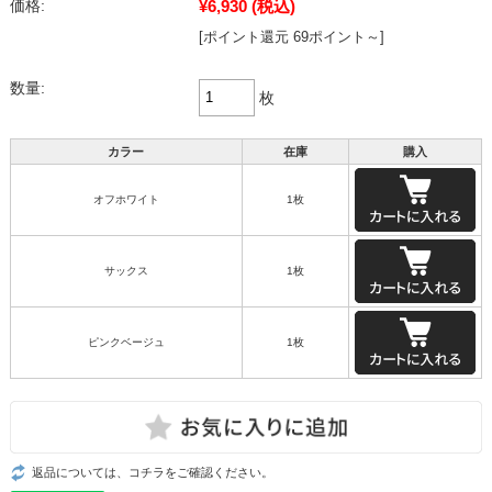
¥6,930
(税込)
価格:
[ポイント還元 69ポイント～]
数量:
枚
カラー
在庫
購入
オフホワイト
1枚
サックス
1枚
ピンクベージュ
1枚
返品については、コチラをご確認ください。