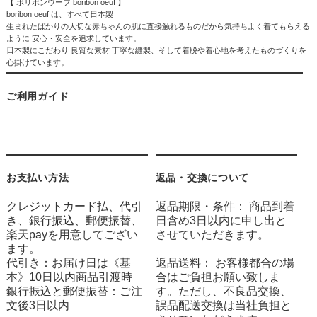
【 ボリボンウーフ boribon oeuf 】
boribon oeuf は、すべて日本製
生まれたばかりの大切な赤ちゃんの肌に直接触れるものだから気持ちよく着てもらえる
ように 安心・安全を追求しています。
日本製にこだわり 良質な素材 丁寧な縫製、そして着脱や着心地を考えたものづくりを
心掛けています。
ご利用ガイド
お支払い方法
返品・交換について
クレジットカード払、代引
返品期限・条件： 商品到着
き、銀行振込、郵便振替、
日含め3日以内に申し出と
楽天payを用意してござい
させていただきます。
ます。
代引き：お届け日は《基
返品送料： お客様都合の場
本》10日以内商品引渡時
合はご負担お願い致しま
銀行振込と郵便振替：ご注
す。ただし、不良品交換、
文後3日以内
誤品配送交換は当社負担と