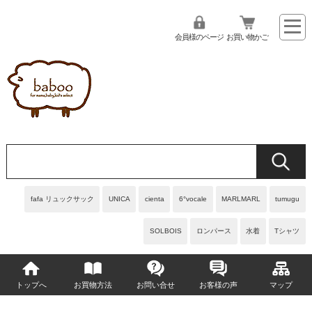
会員様のページ
お買い物かご
fafa リュックサック
UNICA
cienta
6°vocale
MARLMARL
tumugu
SOLBOIS
ロンパース
水着
Tシャツ
トップへ
お買物方法
お問い合せ
お客様の声
マップ