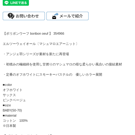
【ボリボンウーフ boribon oeuf 】 354966
エルツーウェイオール〔マシュマロエアーニット〕
・アンジェ羽シリーズが素材を新たに再登場
・初積みの極細綿を使用し甘撚りのマシュマロの様な柔らかい風合いの接結素材
・定番のオフホワイトにスモーキーパステルの 優しいカラー展開
■color
オフホワイト
サックス
ピンクベージュ
■size
BABY(50-70)
■material
コットン 100%
※日本製