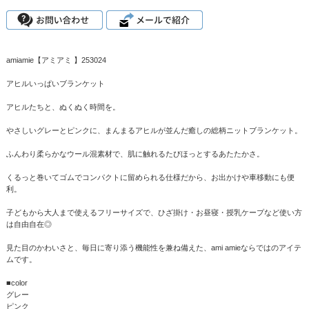
amiamie【アミアミ 】253024
アヒルいっぱいブランケット
アヒルたちと、ぬくぬく時間を。
やさしいグレーとピンクに、まんまるアヒルが並んだ癒しの総柄ニットブランケット。
ふんわり柔らかなウール混素材で、肌に触れるたびほっとするあたたかさ。
くるっと巻いてゴムでコンパクトに留められる仕様だから、お出かけや車移動にも便
利。
子どもから大人まで使えるフリーサイズで、ひざ掛け・お昼寝・授乳ケープなど使い方
は自由自在◎
見た目のかわいさと、毎日に寄り添う機能性を兼ね備えた、ami amieならではのアイテ
ムです。
■color
グレー
ピンク