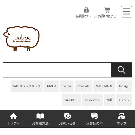
会員様のページ
お買い物かご
fafa リュックサック
UNICA
cienta
6°vocale
MARLMARL
tumugu
SOLBOIS
ロンパース
水着
Tシャツ
トップへ
お買物方法
お問い合せ
お客様の声
マップ