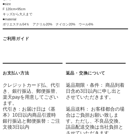
■size
F 120cm×95cm
キッズから大人まで
■material
ポリエステル54％ アクリル20% ナイロン20% ウール6%
ご利用ガイド
お支払い方法
返品・交換について
クレジットカード払、代引
返品期限・条件： 商品到着
き、銀行振込、郵便振替、
日含め3日以内に申し出と
楽天payを用意してござい
させていただきます。
ます。
代引き：お届け日は《基
返品送料： お客様都合の場
本》10日以内商品引渡時
合はご負担お願い致しま
銀行振込と郵便振替：ご注
す。ただし、不良品交換、
文後3日以内
誤品配送交換は当社負担と
させていただきます。