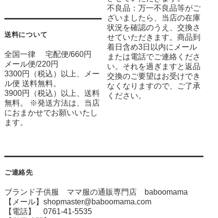
不良品：万一不良品等がご
ざいましたら、当店の在庫
状況を確認のうえ、交換さ
送料について
せていただきます。商品到
着日含め3日以内にメール
全国一律 宅配便/660円
または電話でご連絡くださ
メール便/220円
い。それを過ぎますと返品
3300円（税込）以上、メー
交換のご要望はお受けでき
ル便 送料無料。
なくなりますので、ご了承
3900円（税込）以上、送料
ください。
無料。 ※発送方法は、当店
におまかせでお願いいたし
ます。
ご連絡先
ブランド子供服 ママ服の通販専門店 baboomama
【メール】shopmaster@baboomama.com
【電話】 0761-41-5535